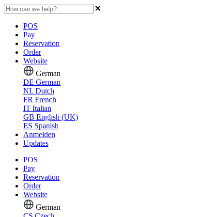
POS
Pay
Reservation
Order
Website
German
DE
German
NL
Dutch
FR
French
IT
Italian
GB
English (UK)
ES
Spanish
Anmelden
Updates
POS
Pay
Reservation
Order
Website
German
CS
Czech