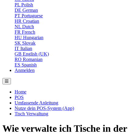
PL
Polish
DE
German
PT
Portuguese
HR
Croatian
NL
Dutch
FR
French
HU
Hungarian
SK
Slovak
IT
Italian
GB
English (UK)
RO
Romanian
ES
Spanish
Anmelden
Home
POS
Umfassende Anleitung
Nutze dein POS-System (App)
Tisch Verwaltung
Wie verwalte ich Tische in der