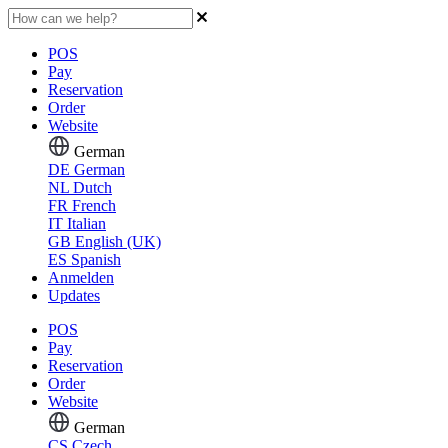
POS
Pay
Reservation
Order
Website
German
DE
German
NL
Dutch
FR
French
IT
Italian
GB
English (UK)
ES
Spanish
Anmelden
Updates
POS
Pay
Reservation
Order
Website
German
CS
Czech