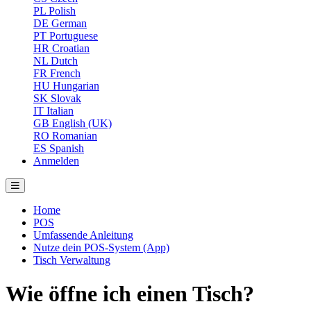
PL
Polish
DE
German
PT
Portuguese
HR
Croatian
NL
Dutch
FR
French
HU
Hungarian
SK
Slovak
IT
Italian
GB
English (UK)
RO
Romanian
ES
Spanish
Anmelden
Home
POS
Umfassende Anleitung
Nutze dein POS-System (App)
Tisch Verwaltung
Wie öffne ich einen Tisch?