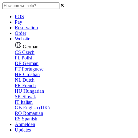
POS
Pay
Reservation
Order
Website
German
CS
Czech
PL
Polish
DE
German
PT
Portuguese
HR
Croatian
NL
Dutch
FR
French
HU
Hungarian
SK
Slovak
IT
Italian
GB
English (UK)
RO
Romanian
ES
Spanish
Anmelden
Updates