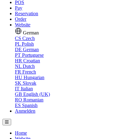
POS
Pay
Reservation
Order
Website
German
CS
Czech
PL
Polish
DE
German
PT
Portuguese
HR
Croatian
NL
Dutch
FR
French
HU
Hungarian
SK
Slovak
IT
Italian
GB
English (UK)
RO
Romanian
ES
Spanish
Anmelden
Home
Website