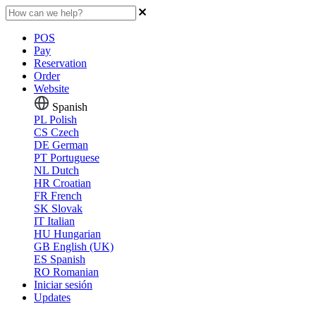
POS
Pay
Reservation
Order
Website
Spanish
PL
Polish
CS
Czech
DE
German
PT
Portuguese
NL
Dutch
HR
Croatian
FR
French
SK
Slovak
IT
Italian
HU
Hungarian
GB
English (UK)
ES
Spanish
RO
Romanian
Iniciar sesión
Updates