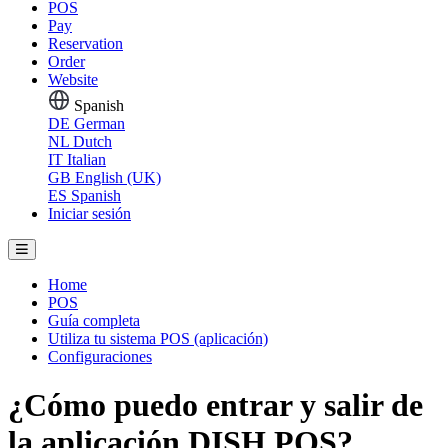
POS
Pay
Reservation
Order
Website
Spanish
DE
German
NL
Dutch
IT
Italian
GB
English (UK)
ES
Spanish
Iniciar sesión
Home
POS
Guía completa
Utiliza tu sistema POS (aplicación)
Configuraciones
¿Cómo puedo entrar y salir de
la aplicación DISH POS?