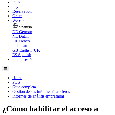
POS
Pay
Reservation
Order
Website
Spanish
DE
German
NL
Dutch
FR
French
IT
Italian
GB
English (UK)
ES
Spanish
Iniciar sesión
Home
POS
Guía completa
Gestión de sus informes financieros
Informes de análisis empresarial
¿Cómo habilitar el acceso a