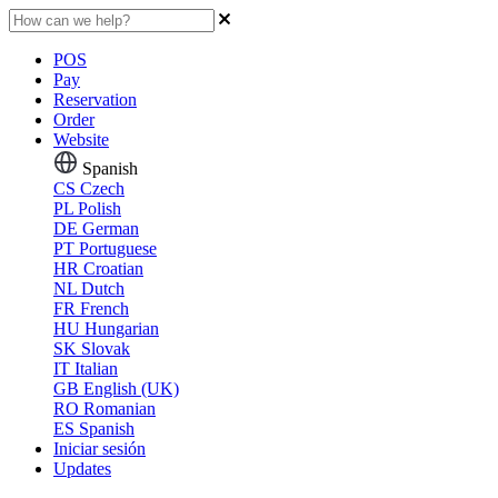
POS
Pay
Reservation
Order
Website
Spanish
CS
Czech
PL
Polish
DE
German
PT
Portuguese
HR
Croatian
NL
Dutch
FR
French
HU
Hungarian
SK
Slovak
IT
Italian
GB
English (UK)
RO
Romanian
ES
Spanish
Iniciar sesión
Updates