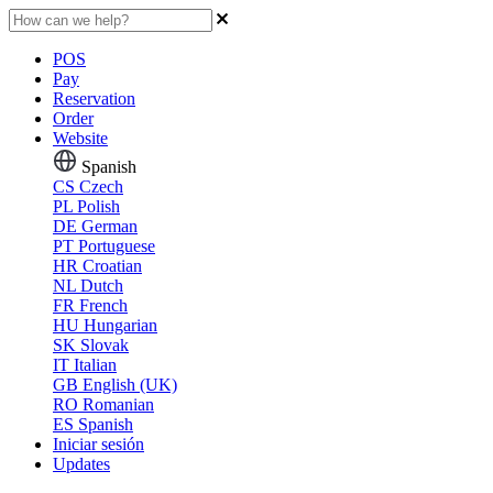
POS
Pay
Reservation
Order
Website
Spanish
CS
Czech
PL
Polish
DE
German
PT
Portuguese
HR
Croatian
NL
Dutch
FR
French
HU
Hungarian
SK
Slovak
IT
Italian
GB
English (UK)
RO
Romanian
ES
Spanish
Iniciar sesión
Updates