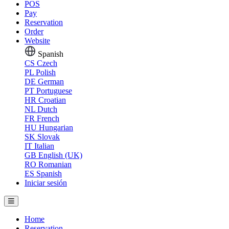
POS
Pay
Reservation
Order
Website
Spanish
CS
Czech
PL
Polish
DE
German
PT
Portuguese
HR
Croatian
NL
Dutch
FR
French
HU
Hungarian
SK
Slovak
IT
Italian
GB
English (UK)
RO
Romanian
ES
Spanish
Iniciar sesión
Home
Reservation