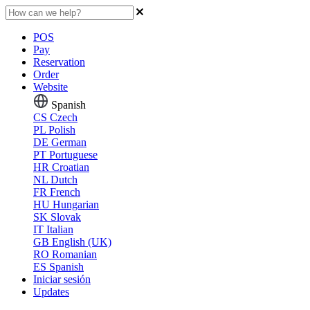
POS
Pay
Reservation
Order
Website
Spanish
CS
Czech
PL
Polish
DE
German
PT
Portuguese
HR
Croatian
NL
Dutch
FR
French
HU
Hungarian
SK
Slovak
IT
Italian
GB
English (UK)
RO
Romanian
ES
Spanish
Iniciar sesión
Updates