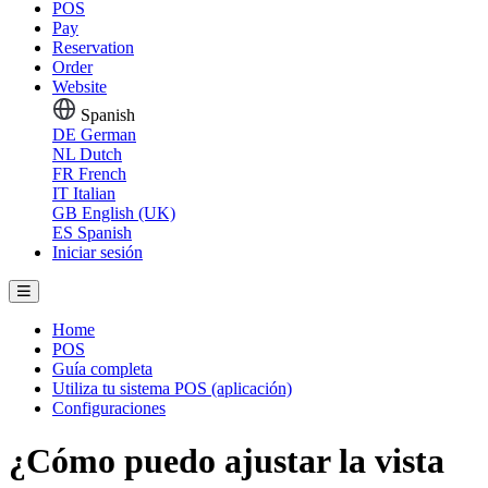
POS
Pay
Reservation
Order
Website
Spanish
DE
German
NL
Dutch
FR
French
IT
Italian
GB
English (UK)
ES
Spanish
Iniciar sesión
Home
POS
Guía completa
Utiliza tu sistema POS (aplicación)
Configuraciones
¿Cómo puedo ajustar la vista