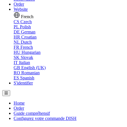
Order
Website
French
CS
Czech
PL
Polish
DE
German
HR
Croatian
NL
Dutch
FR
French
HU
Hungarian
SK
Slovak
IT
Italian
GB
English (UK)
RO
Romanian
ES
Spanish
S'identifier
Home
Order
Guide compréhensif
Configurez votre commande DISH