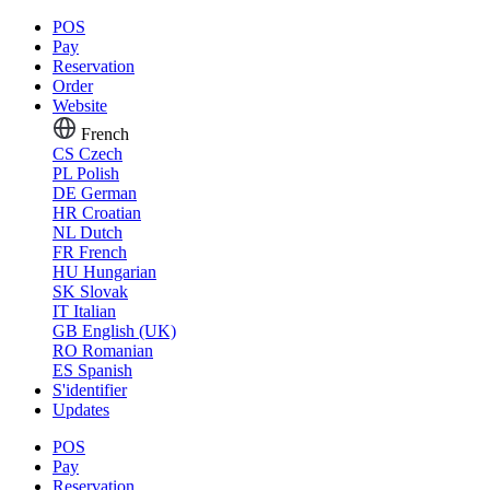
POS
Pay
Reservation
Order
Website
French
CS
Czech
PL
Polish
DE
German
HR
Croatian
NL
Dutch
FR
French
HU
Hungarian
SK
Slovak
IT
Italian
GB
English (UK)
RO
Romanian
ES
Spanish
S'identifier
Updates
POS
Pay
Reservation