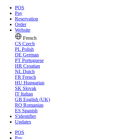
POS
Pay
Reservation
Order
Website
French
CS
Czech
PL
Polish
DE
German
PT
Portuguese
HR
Croatian
NL
Dutch
FR
French
HU
Hungarian
SK
Slovak
IT
Italian
GB
English (UK)
RO
Romanian
ES
Spanish
S'identifier
Updates
POS
Pay