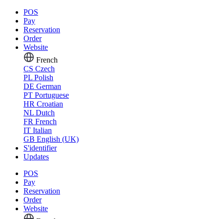
POS
Pay
Reservation
Order
Website
French
CS
Czech
PL
Polish
DE
German
PT
Portuguese
HR
Croatian
NL
Dutch
FR
French
IT
Italian
GB
English (UK)
S'identifier
Updates
POS
Pay
Reservation
Order
Website