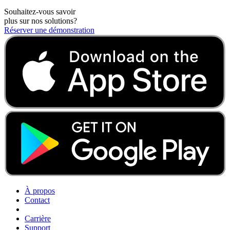
Souhaitez-vous savoir
plus sur nos solutions?
Réserver une démonstration
À propos
Contact
Carrière
Support