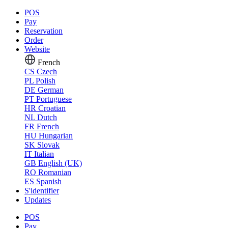
POS
Pay
Reservation
Order
Website
French
CS
Czech
PL
Polish
DE
German
PT
Portuguese
HR
Croatian
NL
Dutch
FR
French
HU
Hungarian
SK
Slovak
IT
Italian
GB
English (UK)
RO
Romanian
ES
Spanish
S'identifier
Updates
POS
Pay