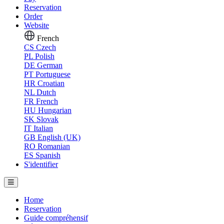
Reservation
Order
Website
French
CS
Czech
PL
Polish
DE
German
PT
Portuguese
HR
Croatian
NL
Dutch
FR
French
HU
Hungarian
SK
Slovak
IT
Italian
GB
English (UK)
RO
Romanian
ES
Spanish
S'identifier
Home
Reservation
Guide compréhensif