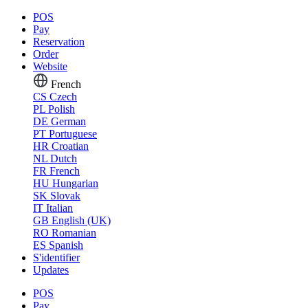
POS
Pay
Reservation
Order
Website
French
CS
Czech
PL
Polish
DE
German
PT
Portuguese
HR
Croatian
NL
Dutch
FR
French
HU
Hungarian
SK
Slovak
IT
Italian
GB
English (UK)
RO
Romanian
ES
Spanish
S'identifier
Updates
POS
Pay