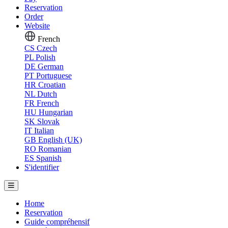
Reservation
Order
Website
French
CS
Czech
PL
Polish
DE
German
PT
Portuguese
HR
Croatian
NL
Dutch
FR
French
HU
Hungarian
SK
Slovak
IT
Italian
GB
English (UK)
RO
Romanian
ES
Spanish
S'identifier
Home
Reservation
Guide compréhensif