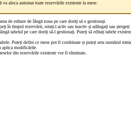
ă va aloca automat toate rezervările existente la mese.
rama de editare de lângă zona pe care doriți să o gestionați.
eți în timpul rezervării, setați-l activ sau inactiv și adăugați sau șterge
ngă tabelul pe care doriți să-l gestionați. Puteți să editați tabele existent
tabele. Puteți defini ce mese pot fi combinate și puteți seta numărul min
 aplica modificările.
eselor din rezervările existente vor fi eliminate.