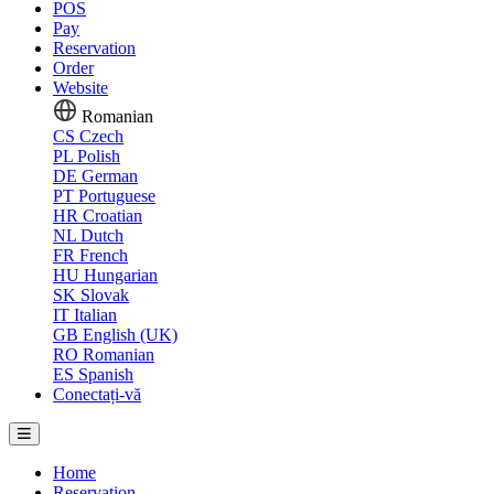
POS
Pay
Reservation
Order
Website
Romanian
CS
Czech
PL
Polish
DE
German
PT
Portuguese
HR
Croatian
NL
Dutch
FR
French
HU
Hungarian
SK
Slovak
IT
Italian
GB
English (UK)
RO
Romanian
ES
Spanish
Conectați-vă
Home
Reservation