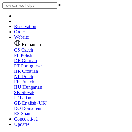
Reservation
Order
Website
Romanian
CS
Czech
PL
Polish
DE
German
PT
Portuguese
HR
Croatian
NL
Dutch
FR
French
HU
Hungarian
SK
Slovak
IT
Italian
GB
English (UK)
RO
Romanian
ES
Spanish
Conectați-vă
Updates