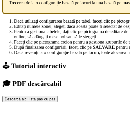
Trecerea de la o configurație bazată pe locuri la una bazată pe mas
Dacă utilizați configurarea bazată pe tabel, faceți clic pe pictog
Editați numele zonei, alegeți dacă acesta poate fi selectat de oasp
Pentru a gestiona tabelele, dați clic pe pictograma de editare de lâ
online, să adăugați mese noi sau să le ștergeți.
Faceți clic pe pictograma creion pentru a gestiona grupurile de 
După finalizarea configurării, faceți clic pe
SALVARE
pentru a
Dacă reveniți la o configurație bazată pe locuri, toate alocarea m
🕹️ Tutorial interactiv
🎓 PDF descărcabil
Descarcă aici lista pas cu pas