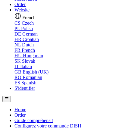
Order
Website
French
CS
Czech
PL
Polish
DE
German
HR
Croatian
NL
Dutch
FR
French
HU
Hungarian
SK
Slovak
IT
Italian
GB
English (UK)
RO
Romanian
ES
Spanish
S'identifier
Home
Order
Guide compréhensif
Configurez votre commande DISH