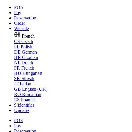
POS
Pay
Reservation
Order
Website
French
CS
Czech
PL
Polish
DE
German
HR
Croatian
NL
Dutch
FR
French
HU
Hungarian
SK
Slovak
IT
Italian
GB
English (UK)
RO
Romanian
ES
Spanish
S'identifier
Updates
POS
Pay
Reservation