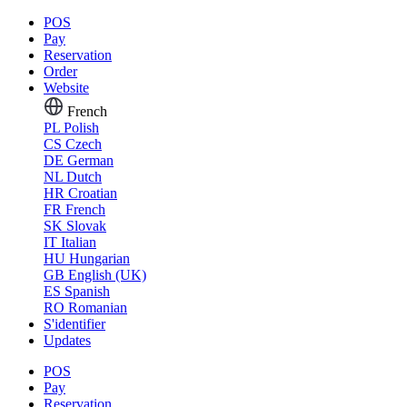
POS
Pay
Reservation
Order
Website
French
PL
Polish
CS
Czech
DE
German
NL
Dutch
HR
Croatian
FR
French
SK
Slovak
IT
Italian
HU
Hungarian
GB
English (UK)
ES
Spanish
RO
Romanian
S'identifier
Updates
POS
Pay
Reservation