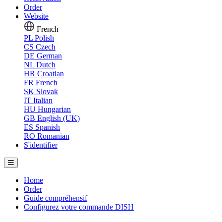
Order
Website
French
PL
Polish
CS
Czech
DE
German
NL
Dutch
HR
Croatian
FR
French
SK
Slovak
IT
Italian
HU
Hungarian
GB
English (UK)
ES
Spanish
RO
Romanian
S'identifier
Home
Order
Guide compréhensif
Configurez votre commande DISH