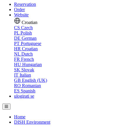
Reservation
Order
Website
Croatian
CS
Czech
PL
Polish
DE
German
PT
Portuguese
HR
Croatian
NL
Dutch
FR
French
HU
Hungarian
SK
Slovak
IT
Italian
GB
English (UK)
RO
Romanian
ES
Spanish
ulogirati se
Home
DISH Environment