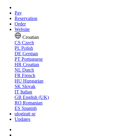
Pay
Reservation
Order
Website
Croatian
CS
Czech
PL
Polish
DE
German
PT
Portuguese
HR
Croatian
NL
Dutch
FR
French
HU
Hungarian
SK
Slovak
IT
Italian
GB
English (UK)
RO
Romanian
ES
Spanish
ulogirati se
Updates