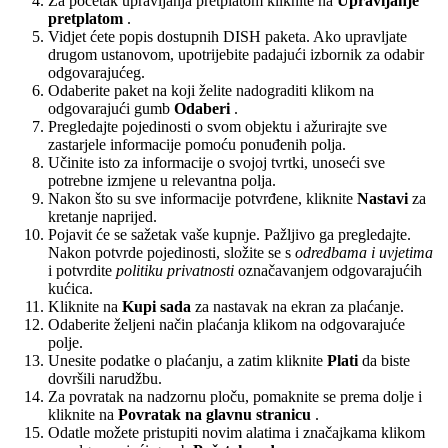
Za početak upravljanja pretplatom kliknite na
Upravljanje
pretplatom
.
Vidjet ćete popis dostupnih DISH paketa. Ako upravljate
drugom ustanovom, upotrijebite padajući izbornik za odabir
odgovarajućeg.
Odaberite paket na koji želite nadograditi klikom na
odgovarajući gumb
Odaberi
.
Pregledajte pojedinosti o svom objektu i ažurirajte sve
zastarjele informacije pomoću ponuđenih polja.
Učinite isto za informacije o svojoj tvrtki, unoseći sve
potrebne izmjene u relevantna polja.
Nakon što su sve informacije potvrđene, kliknite
Nastavi
za
kretanje naprijed.
Pojavit će se sažetak vaše kupnje. Pažljivo ga pregledajte.
Nakon potvrde pojedinosti, složite se s
odredbama i uvjetima
i potvrdite
politiku privatnosti
označavanjem odgovarajućih
kućica.
Kliknite na
Kupi sada
za nastavak na ekran za plaćanje.
Odaberite željeni način plaćanja klikom na odgovarajuće
polje.
Unesite podatke o plaćanju, a zatim kliknite
Plati
da biste
dovršili narudžbu.
Za povratak na nadzornu ploču, pomaknite se prema dolje i
kliknite na
Povratak na glavnu stranicu
.
Odatle možete pristupiti novim alatima i značajkama klikom