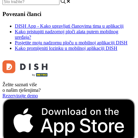
Povezani članci
DISH App - Kako upravljati članovima tima u aplikaciji
Kako pristupiti nadzornoj ploči alata putem mobilnog
uređaja?
Posjetite moju nadzornu ploču u mobilnoj aplikaciji DISH
Kako promijeniti lozinku u mobilnoj aplikaciji DISH
Želite saznati više
o našim rješenjima?
Rezervirajte demo