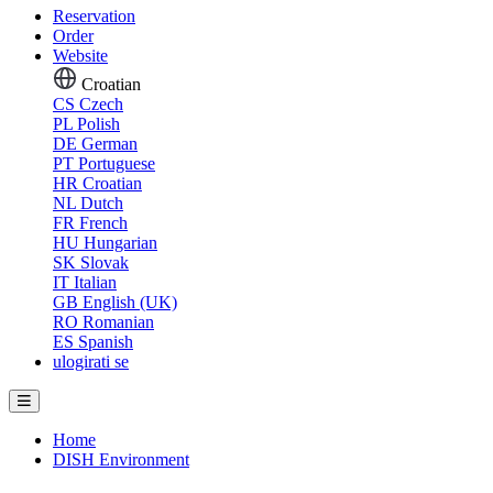
Reservation
Order
Website
Croatian
CS
Czech
PL
Polish
DE
German
PT
Portuguese
HR
Croatian
NL
Dutch
FR
French
HU
Hungarian
SK
Slovak
IT
Italian
GB
English (UK)
RO
Romanian
ES
Spanish
ulogirati se
Home
DISH Environment