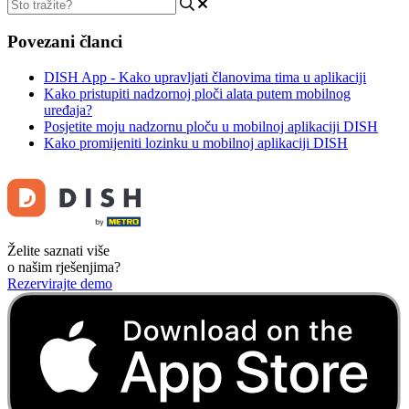
Povezani članci
DISH App - Kako upravljati članovima tima u aplikaciji
Kako pristupiti nadzornoj ploči alata putem mobilnog
uređaja?
Posjetite moju nadzornu ploču u mobilnoj aplikaciji DISH
Kako promijeniti lozinku u mobilnoj aplikaciji DISH
Želite saznati više
o našim rješenjima?
Rezervirajte demo