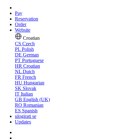
Pay
Reservation
Order
Website
Croatian
CS
Czech
PL
Polish
DE
German
PT
Portuguese
HR
Croatian
NL
Dutch
FR
French
HU
Hungarian
SK
Slovak
IT
Italian
GB
English (UK)
RO
Romanian
ES
Spanish
ulogirati se
Updates