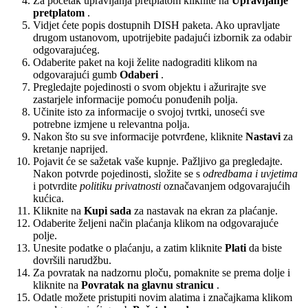
Za početak upravljanja pretplatom kliknite na
Upravljanje
pretplatom
.
Vidjet ćete popis dostupnih DISH paketa. Ako upravljate
drugom ustanovom, upotrijebite padajući izbornik za odabir
odgovarajućeg.
Odaberite paket na koji želite nadograditi klikom na
odgovarajući gumb
Odaberi
.
Pregledajte pojedinosti o svom objektu i ažurirajte sve
zastarjele informacije pomoću ponuđenih polja.
Učinite isto za informacije o svojoj tvrtki, unoseći sve
potrebne izmjene u relevantna polja.
Nakon što su sve informacije potvrđene, kliknite
Nastavi
za
kretanje naprijed.
Pojavit će se sažetak vaše kupnje. Pažljivo ga pregledajte.
Nakon potvrde pojedinosti, složite se s
odredbama i uvjetima
i potvrdite
politiku privatnosti
označavanjem odgovarajućih
kućica.
Kliknite na
Kupi sada
za nastavak na ekran za plaćanje.
Odaberite željeni način plaćanja klikom na odgovarajuće
polje.
Unesite podatke o plaćanju, a zatim kliknite
Plati
da biste
dovršili narudžbu.
Za povratak na nadzornu ploču, pomaknite se prema dolje i
kliknite na
Povratak na glavnu stranicu
.
Odatle možete pristupiti novim alatima i značajkama klikom