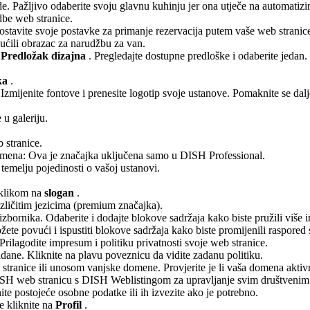
. Pažljivo odaberite svoju glavnu kuhinju jer ona utječe na automatizirani
dbe web stranice.
ostavite svoje postavke za primanje rezervacija putem vaše web stranic
ućili obrazac za narudžbu za van.
e
Predložak dizajna
. Pregledajte dostupne predloške i odaberite jedan.
ka
.
zmijenite fontove i prenesite logotip svoje ustanove. Pomaknite se dalje
 u galeriju.
 stranice.
ena: Ova je značajka uključena samo u DISH Professional.
temelju pojedinosti o vašoj ustanovi.
e klikom na
slogan
.
zličitim jezicima (premium značajka).
 izbornika. Odaberite i dodajte blokove sadržaja kako biste pružili više 
žete povući i ispustiti blokove sadržaja kako biste promijenili raspored 
Prilagodite impresum i politiku privatnosti svoje web stranice.
 zadane. Kliknite na plavu poveznicu da vidite zadanu politiku.
stranice ili unosom vanjske domene. Provjerite je li vaša domena aktiv
ISH web stranicu s DISH Weblistingom za upravljanje svim društvenim
ite postojeće osobne podatke ili ih izvezite ako je potrebno.
e kliknite na
Profil
.