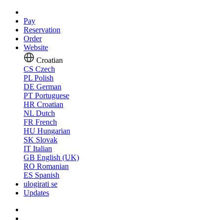
Pay
Reservation
Order
Website
Croatian
CS
Czech
PL
Polish
DE
German
PT
Portuguese
HR
Croatian
NL
Dutch
FR
French
HU
Hungarian
SK
Slovak
IT
Italian
GB
English (UK)
RO
Romanian
ES
Spanish
ulogirati se
Updates