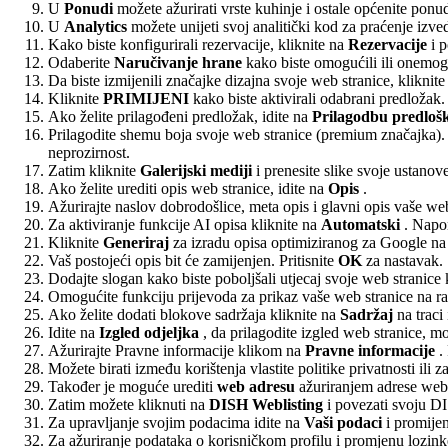
U
Ponudi
možete ažurirati vrste kuhinje i ostale općenite ponude
U
Analytics
možete unijeti svoj analitički kod za praćenje izve
Kako biste konfigurirali rezervacije, kliknite na
Rezervacije
i p
Odaberite
Naručivanje hrane
kako biste omogućili ili onemog
Da biste izmijenili značajke dizajna svoje web stranice, kliknit
Kliknite
PRIMIJENI
kako biste aktivirali odabrani predložak.
Ako želite prilagođeni predložak, idite na
Prilagodbu predloš
Prilagodite shemu boja svoje web stranice (premium značajka). I
neprozirnost.
Zatim kliknite
Galerijski mediji
i prenesite slike svoje ustanove
Ako želite urediti opis web stranice, idite na
Opis
.
Ažurirajte naslov dobrodošlice, meta opis i glavni opis vaše web
Za aktiviranje funkcije AI opisa kliknite na
Automatski
. Napom
Kliknite
Generiraj
za izradu opisa optimiziranog za Google na 
Vaš postojeći opis bit će zamijenjen. Pritisnite
OK
za nastavak.
Dodajte slogan kako biste poboljšali utjecaj svoje web stranic
Omogućite funkciju prijevoda za prikaz vaše web stranice na ra
Ako želite dodati blokove sadržaja kliknite na
Sadržaj
na traci
Idite na
Izgled odjeljka
, da prilagodite izgled web stranice, mo
Ažurirajte Pravne informacije klikom na
Pravne informacije
. 
Možete birati između korištenja vlastite politike privatnosti ili
Također je moguće urediti
web adresu
ažuriranjem adrese web 
Zatim možete kliknuti na
DISH Weblisting
i povezati svoju D
Za upravljanje svojim podacima idite na
Vaši podaci
i promijen
Za ažuriranje podataka o korisničkom profilu i promjenu lozink