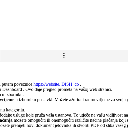
ci putem poveznice
https://website. DISH .co
.
ju Dashboard . Ovo daje pregled prometa na vašoj web stranici.
a
u izborniku.
vrijeme
u izborniku postavki. Možete ažurirati radno vrijeme za svoju g
nu kategoriju.
 dodajte usluge koje pruža vaša ustanova. To utječe na vašu vidljivost na
laćanja
možete omogućiti ili onemogućiti različite načine plaćanja koji
ožete prenijeti novi dokument jelovnika ili stvoriti PDF od slika vašeg 