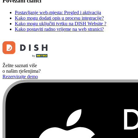
Povezani članci
Postavljanje web-mjesta: Pregled i aktivacija
Kako mogu dodati opis u procesu integracije?
Kako mogu uključiti tvrtku na DISH Website ?
Kako postaviti radno vrijeme na web stranici?
Želite saznati više
o našim rješenjima?
Rezervirajte demo