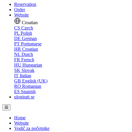
Reservation
Order
Website
Croatian
CS
Czech
PL
Polish
DE
German
PT
Portuguese
HR
Croatian
NL
Dutch
FR
French
HU
Hungarian
SK
Slovak
IT
Italian
GB
English (UK)
RO
Romanian
ES
Spanish
ulogirati se
Home
Website
Vodič za početnike