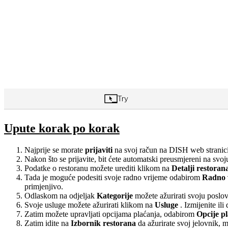
Upute korak po korak
Najprije se morate
prijaviti
na svoj račun na DISH web strani
Nakon što se prijavite, bit ćete automatski preusmjereni na svo
Podatke o restoranu možete urediti klikom na
Detalji restoran
Tada je moguće podesiti svoje radno vrijeme odabirom
Radno 
primjenjivo.
Odlaskom na odjeljak
Kategorije
možete ažurirati svoju poslov
Svoje usluge možete ažurirati klikom na
Usluge
. Izmijenite ili
Zatim možete upravljati opcijama plaćanja, odabirom
Opcije p
Zatim idite na
Izbornik
restorana
da ažurirate svoj jelovnik, m