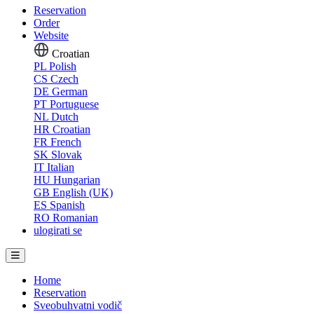
Reservation
Order
Website
Croatian
PL
Polish
CS
Czech
DE
German
PT
Portuguese
NL
Dutch
HR
Croatian
FR
French
SK
Slovak
IT
Italian
HU
Hungarian
GB
English (UK)
ES
Spanish
RO
Romanian
ulogirati se
Home
Reservation
Sveobuhvatni vodič