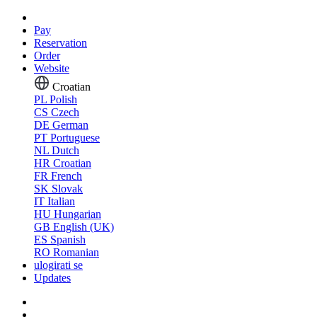
Pay
Reservation
Order
Website
Croatian
PL
Polish
CS
Czech
DE
German
PT
Portuguese
NL
Dutch
HR
Croatian
FR
French
SK
Slovak
IT
Italian
HU
Hungarian
GB
English (UK)
ES
Spanish
RO
Romanian
ulogirati se
Updates