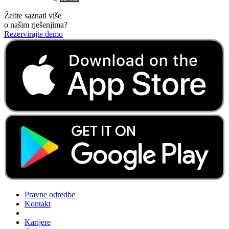
Želite saznati više
o našim rješenjima?
Rezervirajte demo
Pravne odredbe
Kontakt
Karijere