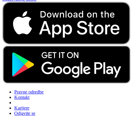
Pravne odredbe
Kontakt
Karijere
Odjavite se