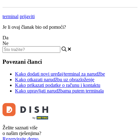
terminal
prijaviti
Je li ovaj članak bio od pomoći?
Da
Ne
Povezani članci
Kako dodati novi uređaj/terminal za narudžbe
Kako otkazati narudžbu uz obrazloženje
Kako prikazati podatke o računu i kontaktu
Kako upravljati narudžbama putem terminala
Želite saznati više
o našim rješenjima?
Rezervirajte demo