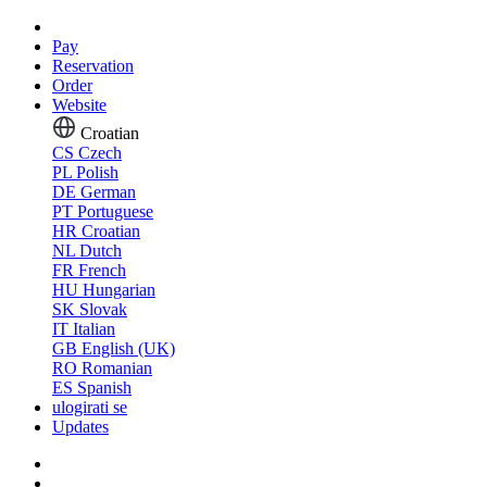
Pay
Reservation
Order
Website
Croatian
CS
Czech
PL
Polish
DE
German
PT
Portuguese
HR
Croatian
NL
Dutch
FR
French
HU
Hungarian
SK
Slovak
IT
Italian
GB
English (UK)
RO
Romanian
ES
Spanish
ulogirati se
Updates