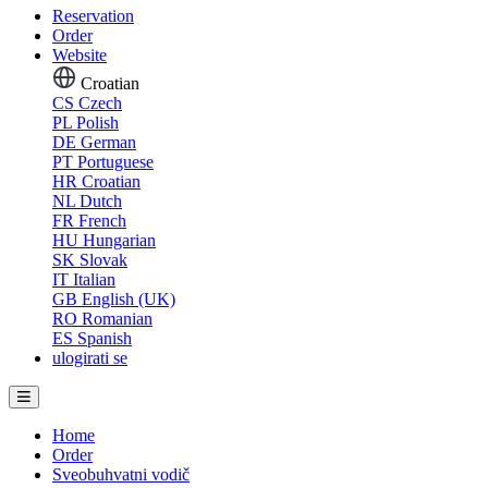
Reservation
Order
Website
Croatian
CS
Czech
PL
Polish
DE
German
PT
Portuguese
HR
Croatian
NL
Dutch
FR
French
HU
Hungarian
SK
Slovak
IT
Italian
GB
English (UK)
RO
Romanian
ES
Spanish
ulogirati se
Home
Order
Sveobuhvatni vodič