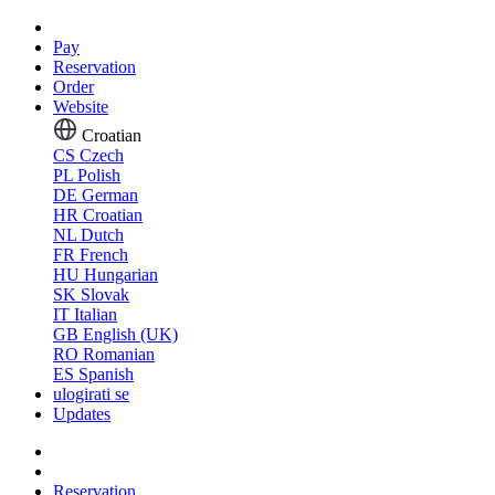
Pay
Reservation
Order
Website
Croatian
CS
Czech
PL
Polish
DE
German
HR
Croatian
NL
Dutch
FR
French
HU
Hungarian
SK
Slovak
IT
Italian
GB
English (UK)
RO
Romanian
ES
Spanish
ulogirati se
Updates
Reservation