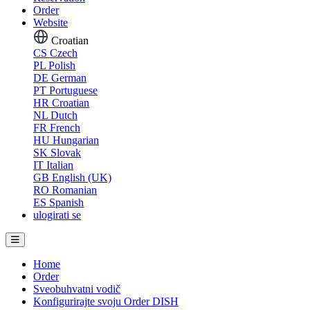
Order
Website
Croatian
CS
Czech
PL
Polish
DE
German
PT
Portuguese
HR
Croatian
NL
Dutch
FR
French
HU
Hungarian
SK
Slovak
IT
Italian
GB
English (UK)
RO
Romanian
ES
Spanish
ulogirati se
Home
Order
Sveobuhvatni vodič
Konfigurirajte svoju Order DISH