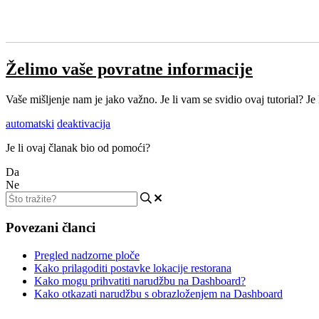
Želimo vaše povratne informacije
Vaše mišljenje nam je jako važno. Je li vam se svidio ovaj tutorial? J
automatski
deaktivacija
Je li ovaj članak bio od pomoći?
Da
Ne
Povezani članci
Pregled nadzorne ploče
Kako prilagoditi postavke lokacije restorana
Kako mogu prihvatiti narudžbu na Dashboard?
Kako otkazati narudžbu s obrazloženjem na Dashboard