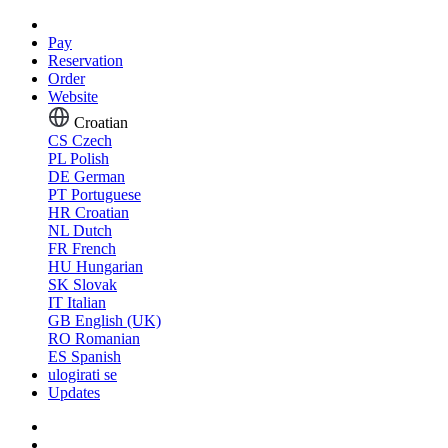
Pay
Reservation
Order
Website
Croatian
CS
Czech
PL
Polish
DE
German
PT
Portuguese
HR
Croatian
NL
Dutch
FR
French
HU
Hungarian
SK
Slovak
IT
Italian
GB
English (UK)
RO
Romanian
ES
Spanish
ulogirati se
Updates