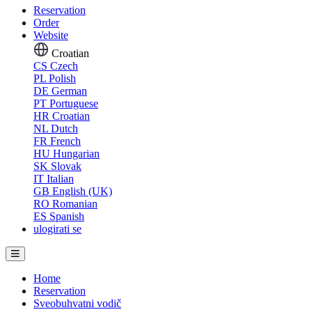
Reservation
Order
Website
Croatian
CS
Czech
PL
Polish
DE
German
PT
Portuguese
HR
Croatian
NL
Dutch
FR
French
HU
Hungarian
SK
Slovak
IT
Italian
GB
English (UK)
RO
Romanian
ES
Spanish
ulogirati se
Home
Reservation
Sveobuhvatni vodič