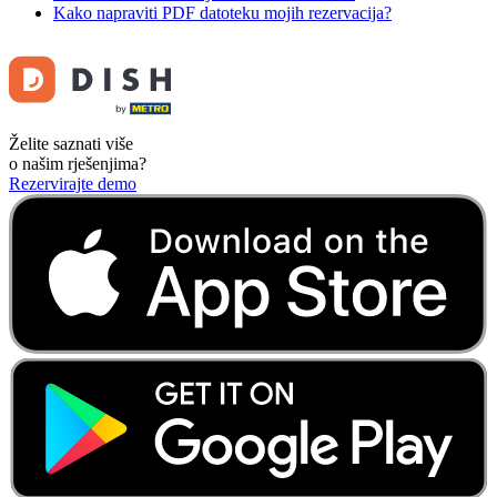
Kako napraviti PDF datoteku mojih rezervacija?
Želite saznati više
o našim rješenjima?
Rezervirajte demo