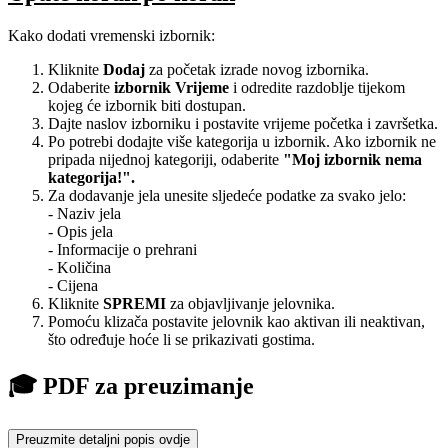
Kako dodati vremenski izbornik:
Kliknite
Dodaj
za početak izrade novog izbornika.
Odaberite
izbornik Vrijeme
i odredite razdoblje tijekom
kojeg će izbornik biti dostupan.
Dajte naslov izborniku i postavite vrijeme početka i završetka.
Po potrebi dodajte više kategorija u izbornik. Ako izbornik ne
pripada nijednoj kategoriji, odaberite
"Moj izbornik nema
kategorija!".
Za dodavanje jela unesite sljedeće podatke za svako jelo:
- Naziv jela
- Opis jela
- Informacije o prehrani
- Količina
- Cijena
Kliknite
SPREMI
za objavljivanje jelovnika.
Pomoću klizača postavite jelovnik kao aktivan ili neaktivan,
što određuje hoće li se prikazivati gostima.
🎓 PDF za preuzimanje
Preuzmite detaljni popis ovdje