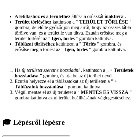
A letiltáshoz és a területhez
állítsa a csúszkát
inaktívra
.
Terület törléséhez
kattintson a "
TERÜLET TÖRLÉSE
"
gombra, de előtte győződjön meg arról, hogy az összes tábla
törölve van, és a terület le van tiltva. Ezután erősítse meg a
terület törlését az "
Igen, törlés
" gombra kattintva.
Táblázat törléséhez
kattintson a "
Törlés
" gombra, és
erősítse meg a törlést az "
Igen, törlés
" gombra kattintva.
Ha
új területet szeretne hozzáadni
, kattintson a „
+ Területek
hozzáadása
” gombra, és írja be az új terület nevét.
Ezután helyezze el a táblázatokat az új területen a "
+
Táblázatok hozzáadása
" gombra kattintva.
Végül mentse el az új területet a "
MENTÉS ÉS VISSZA
"
gombra kattintva az új terület beállításának véglegesítéséhez.
🎓 Lépésről lépésre