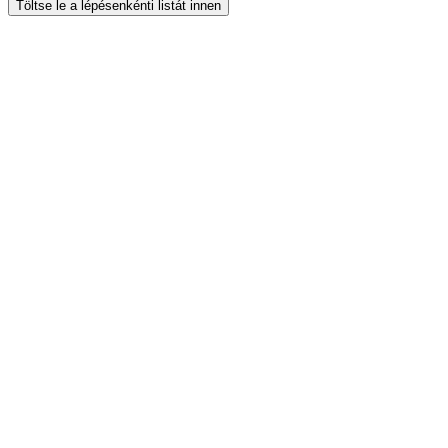
Töltse le a lépésenkénti listát innen