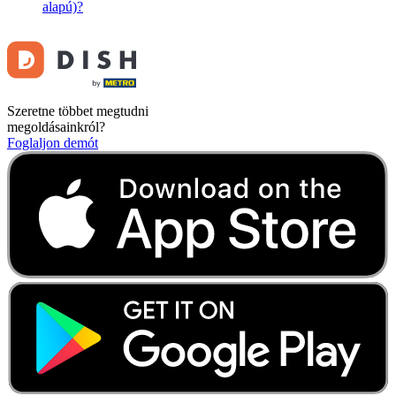
alapú)?
Szeretne többet megtudni
megoldásainkról?
Foglaljon demót