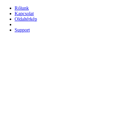
Rólunk
Kapcsolat
Oldaltérkép
Support