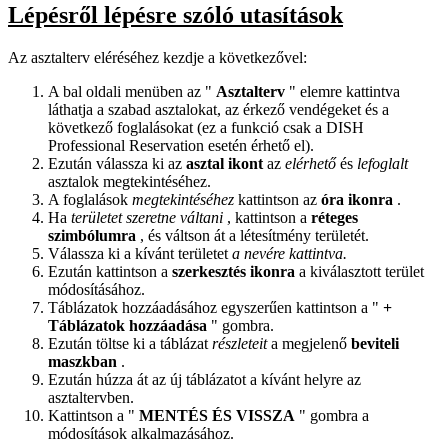
Lépésről lépésre szóló utasítások
Az asztalterv eléréséhez kezdje a következővel:
A bal oldali menüben az "
Asztalterv
" elemre kattintva
láthatja a szabad asztalokat, az érkező vendégeket és a
következő foglalásokat (ez a funkció csak a DISH
Professional Reservation esetén érhető el).
Ezután válassza ki az
asztal ikont
az
elérhető
és
lefoglalt
asztalok megtekintéséhez.
A foglalások
megtekintéséhez
kattintson az
óra ikonra
.
Ha
területet szeretne váltani
, kattintson a
réteges
szimbólumra
, és váltson át a létesítmény területét.
Válassza ki a kívánt területet
a nevére kattintva.
Ezután kattintson a
szerkesztés ikonra
a kiválasztott terület
módosításához.
Táblázatok hozzáadásához egyszerűen kattintson a "
+
Táblázatok hozzáadása
" gombra.
Ezután töltse ki a táblázat
részleteit
a megjelenő
beviteli
maszkban
.
Ezután húzza át az új táblázatot a kívánt helyre az
asztaltervben.
Kattintson a "
MENTÉS ÉS VISSZA
" gombra a
módosítások alkalmazásához.