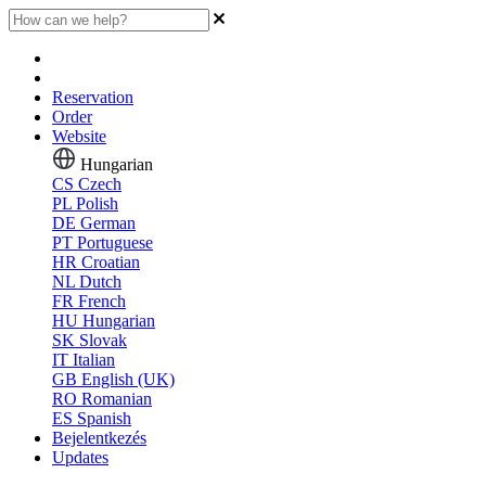
Reservation
Order
Website
Hungarian
CS
Czech
PL
Polish
DE
German
PT
Portuguese
HR
Croatian
NL
Dutch
FR
French
HU
Hungarian
SK
Slovak
IT
Italian
GB
English (UK)
RO
Romanian
ES
Spanish
Bejelentkezés
Updates