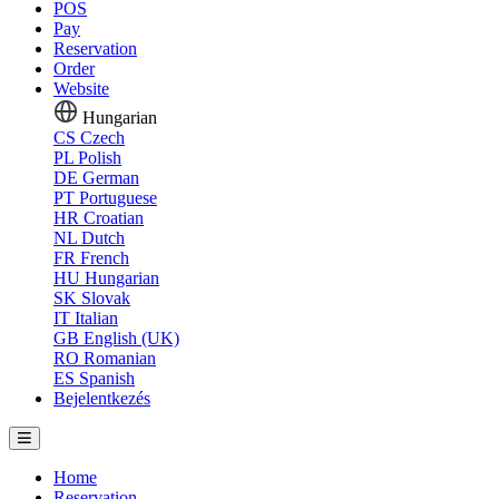
POS
Pay
Reservation
Order
Website
Hungarian
CS
Czech
PL
Polish
DE
German
PT
Portuguese
HR
Croatian
NL
Dutch
FR
French
HU
Hungarian
SK
Slovak
IT
Italian
GB
English (UK)
RO
Romanian
ES
Spanish
Bejelentkezés
Home
Reservation