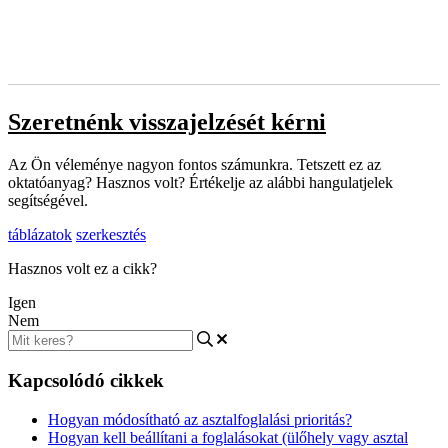
Szeretnénk visszajelzését kérni
Az Ön véleménye nagyon fontos számunkra. Tetszett ez az
oktatóanyag? Hasznos volt? Értékelje az alábbi hangulatjelek
segítségével.
táblázatok
szerkesztés
Hasznos volt ez a cikk?
Igen
Nem
Kapcsolódó cikkek
Hogyan módosítható az asztalfoglalási prioritás?
Hogyan kell beállítani a foglalásokat (ülőhely vagy asztal