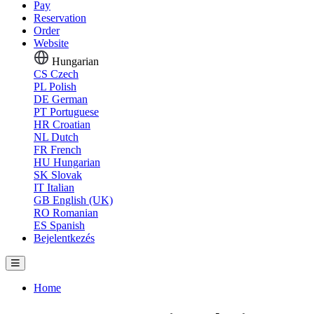
Pay
Reservation
Order
Website
Hungarian
CS
Czech
PL
Polish
DE
German
PT
Portuguese
HR
Croatian
NL
Dutch
FR
French
HU
Hungarian
SK
Slovak
IT
Italian
GB
English (UK)
RO
Romanian
ES
Spanish
Bejelentkezés
Home