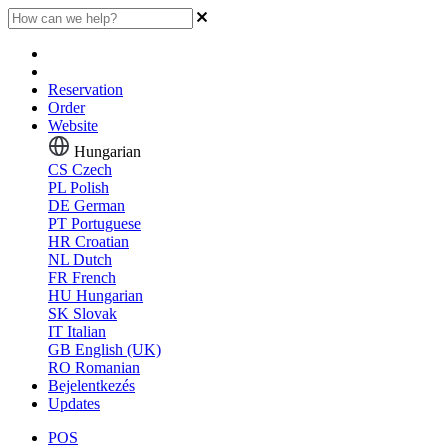
Reservation
Order
Website
Hungarian
CS
Czech
PL
Polish
DE
German
PT
Portuguese
HR
Croatian
NL
Dutch
FR
French
HU
Hungarian
SK
Slovak
IT
Italian
GB
English (UK)
RO
Romanian
Bejelentkezés
Updates
POS