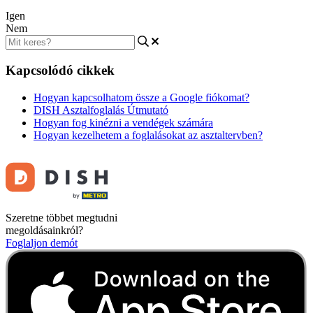
Igen
Nem
Kapcsolódó cikkek
Hogyan kapcsolhatom össze a Google fiókomat?
DISH Asztalfoglalás Útmutató
Hogyan fog kinézni a vendégek számára
Hogyan kezelhetem a foglalásokat az asztaltervben?
Szeretne többet megtudni
megoldásainkról?
Foglaljon demót