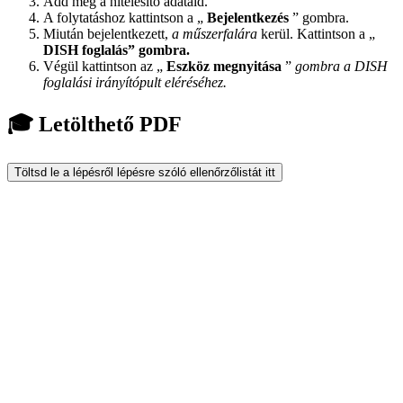
Add meg a hitelesítő adataid.
A folytatáshoz kattintson a „
Bejelentkezés
” gombra.
Miután bejelentkezett,
a műszerfalára
kerül. Kattintson a „
DISH foglalás” gombra.
Végül kattintson az „
Eszköz megnyitása
”
gombra a DISH
foglalási irányítópult eléréséhez.
🎓 Letölthető PDF
Töltsd le a lépésről lépésre szóló ellenőrzőlistát itt