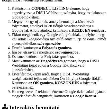
fiókját DISH Weblisting szolgáltatással.
Kattintson
a CONNECT LISTING
elemre, hogy
engedélyezze a DISH Weblisting számára, hogy csatlakozzon
Google-fiókjához.
Megnyílik egy új ablak, amely bemutatja a következő
folyamatot, amellyel üzleti fiókját összekapcsolhatja a
Google-lal. A folytatáshoz kattintson
a KEZDJEN gombra
.
Ekkor megjelenik egy Google előugró ablak, amelyben meg
kell adnia Google-fiókja hitelesítő adatait. Írja be e-mail címét
a perspektivikus
szövegmezőbe
.
Ezután kattintson a
Folytatás gombra.
Írja be jelszavát a megfelelő
szövegmezőbe
.
És ismét kattintson
a Folytatás gombra.
Most kattintson az
Engedélyezés gombra,
hogy a DISH
Weblisting jogot adjon a Google-fiókjához való
hozzáféréshez.
Értesítést fog kapni arról, hogy a DISH Weblisting
szolgáltatástól teljes mértékben Ön irányítja Google-fiókját.
Kattintson
az OK gombra, KÖSZÖNJÜK
a folyamat
befejezéséhez.
Ha meg szeretné tekinteni étterme Google-üzleti adatlapjának
megjelenését és hangulatát, kattintson a
Google ikonra
.
🕹️ Interaktív bemutató