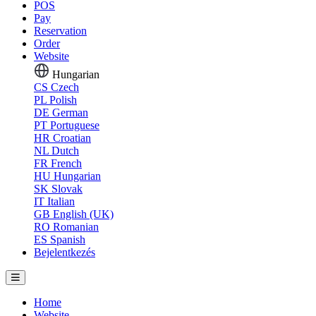
POS
Pay
Reservation
Order
Website
Hungarian
CS
Czech
PL
Polish
DE
German
PT
Portuguese
HR
Croatian
NL
Dutch
FR
French
HU
Hungarian
SK
Slovak
IT
Italian
GB
English (UK)
RO
Romanian
ES
Spanish
Bejelentkezés
Home
Website