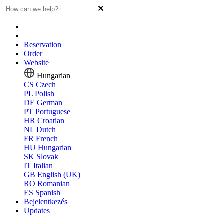
Reservation
Order
Website
Hungarian
CS
Czech
PL
Polish
DE
German
PT
Portuguese
HR
Croatian
NL
Dutch
FR
French
HU
Hungarian
SK
Slovak
IT
Italian
GB
English (UK)
RO
Romanian
ES
Spanish
Bejelentkezés
Updates