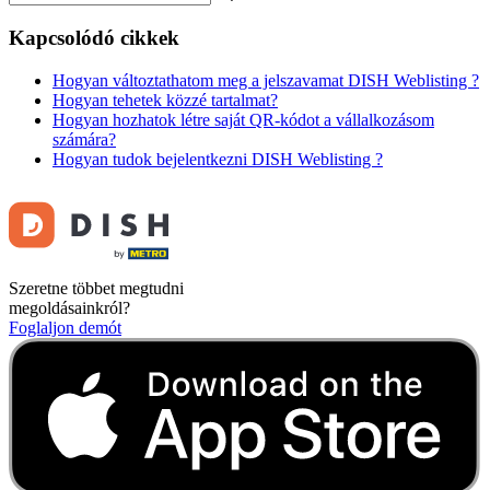
Kapcsolódó cikkek
Hogyan változtathatom meg a jelszavamat DISH Weblisting ?
Hogyan tehetek közzé tartalmat?
Hogyan hozhatok létre saját QR-kódot a vállalkozásom
számára?
Hogyan tudok bejelentkezni DISH Weblisting ?
Szeretne többet megtudni
megoldásainkról?
Foglaljon demót