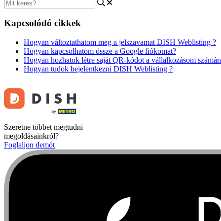
Kapcsolódó cikkek
Hogyan változtathatom meg a jelszavamat DISH Weblisting ?
Hogyan kapcsolhatom össze a Google fiókomat?
Hogyan hozhatok létre saját QR-kódot a vállalkozásom számár
Hogyan tudok bejelentkezni DISH Weblisting ?
Szeretne többet megtudni
megoldásainkról?
Foglaljon demót