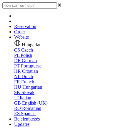
Reservation
Order
Website
Hungarian
CS
Czech
PL
Polish
DE
German
PT
Portuguese
HR
Croatian
NL
Dutch
FR
French
HU
Hungarian
SK
Slovak
IT
Italian
GB
English (UK)
RO
Romanian
ES
Spanish
Bejelentkezés
Updates