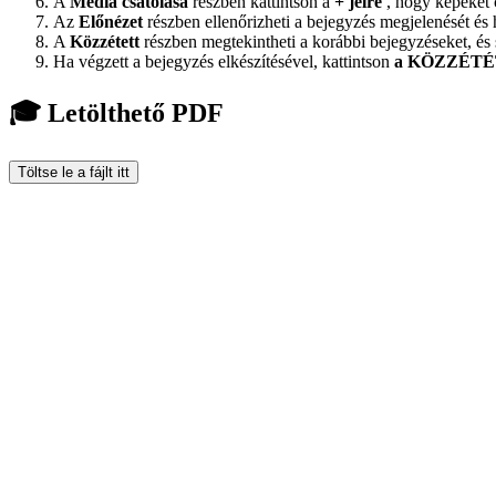
A
Média csatolása
részben kattintson a
+ jelre
, hogy képeket 
Az
Előnézet
részben ellenőrizheti a bejegyzés megjelenését és h
A
Közzétett
részben megtekintheti a korábbi bejegyzéseket, és 
Ha végzett a bejegyzés elkészítésével, kattintson
a KÖZZÉTÉT
🎓 Letölthető PDF
Töltse le a fájlt itt