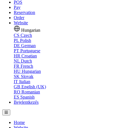
POS
Pay
Reservation
Order
Website
Hungarian
CS
Czech
PL
Polish
DE
German
PT
Portuguese
HR
Croatian
NL
Dutch
FR
French
HU
Hungarian
SK
Slovak
IT
Italian
GB
English (UK)
RO
Romanian
ES
Spanish
Bejelentkezés
Home
Website