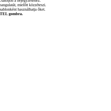
csatoljon a bejegyzéséhez.
angulatát, mielőtt közzéteszi.
sablonként használhatja őket.
EL gombra.