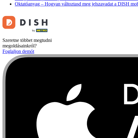
Oktatóanyag – Hogyan változtasd meg jelszavadat a DISH mo
Szeretne többet megtudni
megoldásainkról?
Foglaljon demót