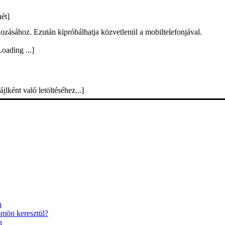
ét]
ozásához. Ezután kipróbálhatja közvetlenül a mobiltelefonjával.
oading ...]
lként való letöltéséhez...]
n
ömön keresztül?
n