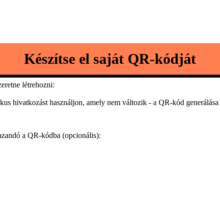
Készítse el saját QR-kódját
retne létrehozni:
tikus hivatkozást használjon, amely nem változik - a QR-kód generálása
zandó a QR-kódba (opcionális):