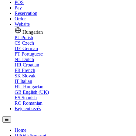
POS
Pay
Reservation
Order
Website
Hungarian
PL
Polish
CS
Czech
DE
German
PT
Portuguese
NL
Dutch
HR
Croatian
FR
French
SK
Slovak
IT
Italian
HU
Hungarian
GB
English (UK)
ES
Spanish
RO
Romanian
Bejelentkezés
Home
DISH környezet