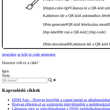
[#input-color-fg#Válassza ki a QR-kód szín
Kattintson ide a QR-kód automatikus létreh
[#btn-generate#QR-kód létrehozása most#L
[#qr-label#Itt van a QR-kód:] [#qr-code]
[#btn-download#Kattintson ide a QR-kód fáj
generátor
qr kód
qr code generator
Hasznos volt ez a cikk?
Igen
Nem
Kapcsolódó cikkek
DISH App – Hogyan kezeljük a csapat tagjait az alkalmazásba
Hogyan érhetem el az eszközeim irányítópultját a mobileszköz
Látogassa meg az irányítópultomat a DISH mobilalkalmazásba