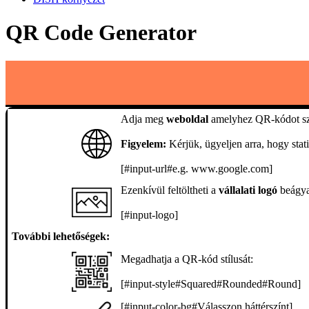
QR Code Generator
Adja meg
weboldal
amelyhez QR-kódot sze
Figyelem:
Kérjük, ügyeljen arra, hogy sta
[#input-url#e.g. www.google.com]
Ezenkívül feltöltheti a
vállalati logó
beágya
[#input-logo]
További lehetőségek:
Megadhatja a QR-kód stílusát:
[#input-style#Squared#Rounded#Round]
[#input-color-bg#Válasszon háttérszínt]