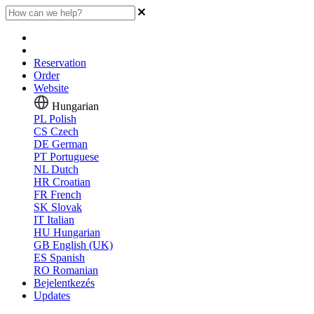
Reservation
Order
Website
Hungarian
PL
Polish
CS
Czech
DE
German
PT
Portuguese
NL
Dutch
HR
Croatian
FR
French
SK
Slovak
IT
Italian
HU
Hungarian
GB
English (UK)
ES
Spanish
RO
Romanian
Bejelentkezés
Updates