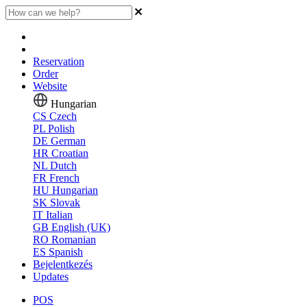
Reservation
Order
Website
Hungarian
CS
Czech
PL
Polish
DE
German
HR
Croatian
NL
Dutch
FR
French
HU
Hungarian
SK
Slovak
IT
Italian
GB
English (UK)
RO
Romanian
ES
Spanish
Bejelentkezés
Updates
POS