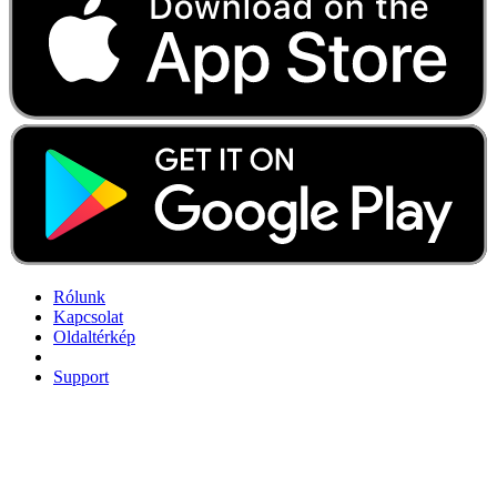
Rólunk
Kapcsolat
Oldaltérkép
Support