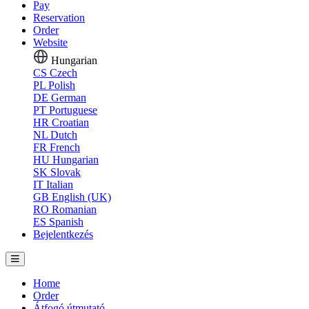
Pay
Reservation
Order
Website
Hungarian
CS
Czech
PL
Polish
DE
German
PT
Portuguese
HR
Croatian
NL
Dutch
FR
French
HU
Hungarian
SK
Slovak
IT
Italian
GB
English (UK)
RO
Romanian
ES
Spanish
Bejelentkezés
Home
Order
Átfogó útmutató