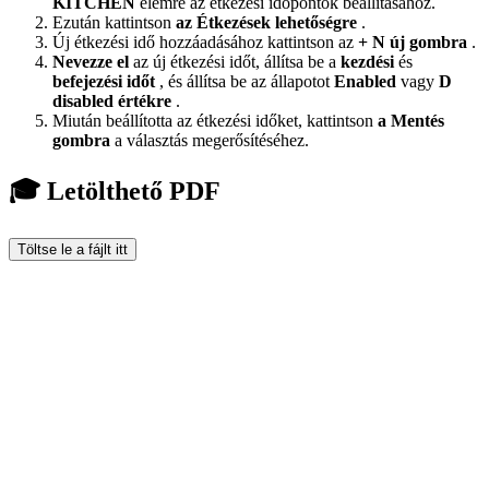
KITCHEN
elemre az étkezési időpontok beállításához.
Ezután kattintson
az Étkezések lehetőségre
.
Új étkezési idő hozzáadásához kattintson az
+ N
új gombra
.
Nevezze el
az új étkezési időt, állítsa be a
kezdési
és
befejezési
időt
, és állítsa be az állapotot
Enabled
vagy
D
disabled
értékre
.
Miután beállította az étkezési időket, kattintson
a Mentés
gombra
a választás megerősítéséhez.
🎓 Letölthető PDF
Töltse le a fájlt itt