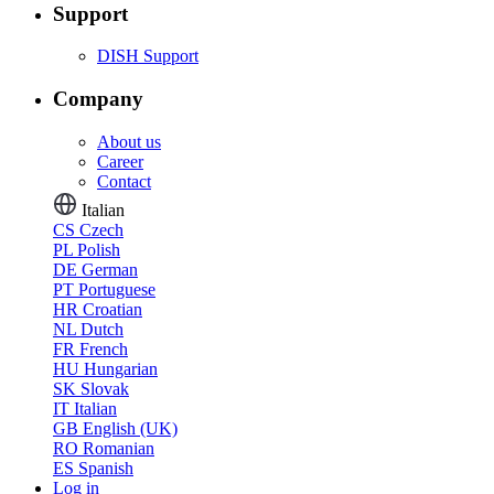
Support
DISH Support
Company
About us
Career
Contact
Italian
CS
Czech
PL
Polish
DE
German
PT
Portuguese
HR
Croatian
NL
Dutch
FR
French
HU
Hungarian
SK
Slovak
IT
Italian
GB
English (UK)
RO
Romanian
ES
Spanish
Log in