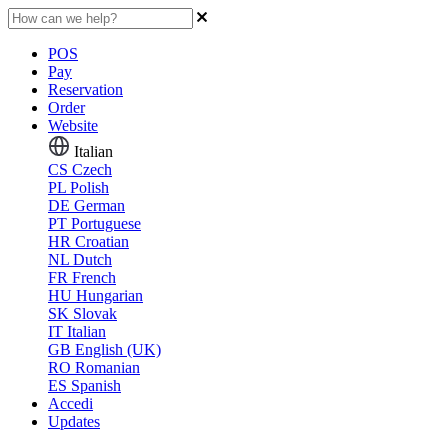
POS
Pay
Reservation
Order
Website
Italian
CS
Czech
PL
Polish
DE
German
PT
Portuguese
HR
Croatian
NL
Dutch
FR
French
HU
Hungarian
SK
Slovak
IT
Italian
GB
English (UK)
RO
Romanian
ES
Spanish
Accedi
Updates