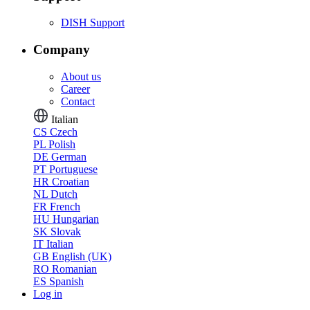
DISH Support
Company
About us
Career
Contact
Italian
CS
Czech
PL
Polish
DE
German
PT
Portuguese
HR
Croatian
NL
Dutch
FR
French
HU
Hungarian
SK
Slovak
IT
Italian
GB
English (UK)
RO
Romanian
ES
Spanish
Log in