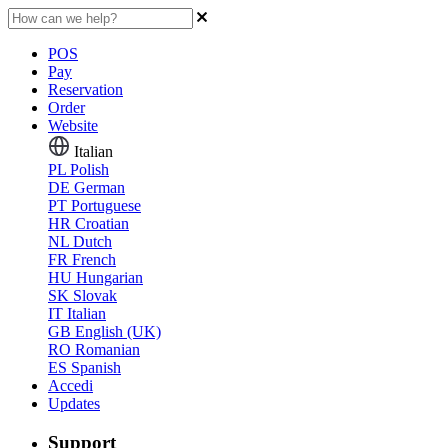
POS
Pay
Reservation
Order
Website
Italian
PL
Polish
DE
German
PT
Portuguese
HR
Croatian
NL
Dutch
FR
French
HU
Hungarian
SK
Slovak
IT
Italian
GB
English (UK)
RO
Romanian
ES
Spanish
Accedi
Updates
Support