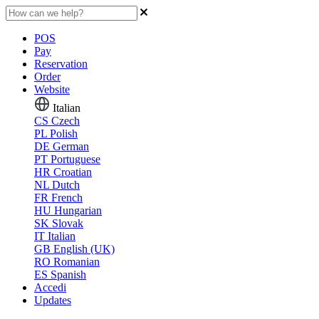
POS
Pay
Reservation
Order
Website
Italian
CS
Czech
PL
Polish
DE
German
PT
Portuguese
HR
Croatian
NL
Dutch
FR
French
HU
Hungarian
SK
Slovak
IT
Italian
GB
English (UK)
RO
Romanian
ES
Spanish
Accedi
Updates