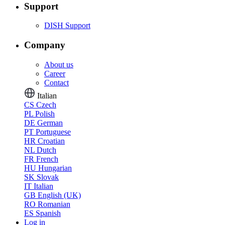
Support
DISH Support
Company
About us
Career
Contact
Italian
CS
Czech
PL
Polish
DE
German
PT
Portuguese
HR
Croatian
NL
Dutch
FR
French
HU
Hungarian
SK
Slovak
IT
Italian
GB
English (UK)
RO
Romanian
ES
Spanish
Log in