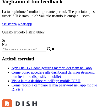
Vogliamo il tuo feedback
La tua opinione è molto importante per noi. Ti è piaciuto questo
tutorial? Ti è stato utile? Valutalo usando le emoji qui sotto.
assistenza
whatsapp
Questo articolo è stato utile?
Sì
No
Articoli correlati
App DISH - Come gestire i membri del team nell'app
Come posso accedere alla dashboard dei miei strumenti
tramite il mio dispositivo mobile?
Visita la mia dashboard nell'app mobile DISH
Come faccio a cambiare la mia password nell'app mobile
DISH ?