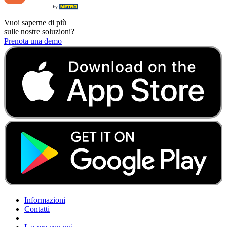
Vuoi saperne di più
sulle nostre soluzioni?
Prenota una demo
Informazioni
Contatti