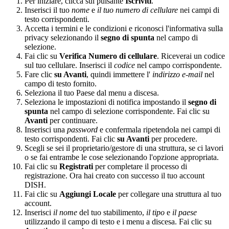
Per iniziare, clicca sul pulsante
Iscriviti
.
Inserisci il tuo
nome
e
il tuo numero di cellulare
nei campi di
testo corrispondenti.
Accetta i termini e le condizioni e riconosci l'informativa sulla
privacy selezionando il
segno di spunta
nel campo di
selezione.
Fai clic su
Verifica Numero di cellulare
. Riceverai un codice
sul tuo cellulare. Inserisci il
codice
nel campo corrispondente.
Fare clic
su Avanti
, quindi immettere l'
indirizzo e-mail
nel
campo di testo fornito.
Seleziona il tuo Paese dal menu a discesa.
Seleziona le impostazioni di notifica impostando il
segno di
spunta
nel campo di selezione corrispondente. Fai clic su
Avanti
per continuare.
Inserisci una
password
e confermala ripetendola nei campi di
testo corrispondenti. Fai clic
su Avanti
per procedere.
Scegli se sei il proprietario/gestore di una struttura, se ci lavori
o se fai entrambe le cose selezionando l'opzione appropriata.
Fai clic su
Registrati
per completare il processo di
registrazione. Ora hai creato con successo il tuo account
DISH.
Fai clic su
Aggiungi Locale
per collegare una struttura al tuo
account.
Inserisci
il nome
del tuo stabilimento,
il tipo
e
il paese
utilizzando il campo di testo e i menu a discesa. Fai clic su