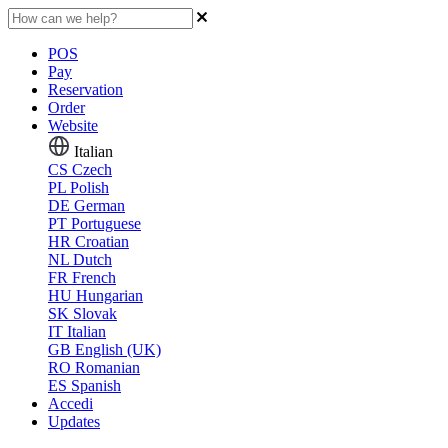
POS
Pay
Reservation
Order
Website
Italian
CS
Czech
PL
Polish
DE
German
PT
Portuguese
HR
Croatian
NL
Dutch
FR
French
HU
Hungarian
SK
Slovak
IT
Italian
GB
English (UK)
RO
Romanian
ES
Spanish
Accedi
Updates