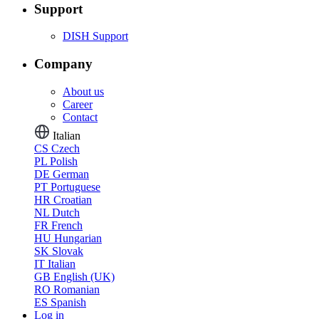
Support
DISH Support
Company
About us
Career
Contact
Italian
CS
Czech
PL
Polish
DE
German
PT
Portuguese
HR
Croatian
NL
Dutch
FR
French
HU
Hungarian
SK
Slovak
IT
Italian
GB
English (UK)
RO
Romanian
ES
Spanish
Log in