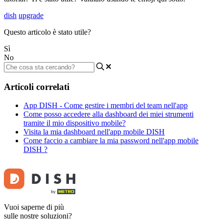
dish
upgrade
Questo articolo è stato utile?
Sì
No
Articoli correlati
App DISH - Come gestire i membri del team nell'app
Come posso accedere alla dashboard dei miei strumenti
tramite il mio dispositivo mobile?
Visita la mia dashboard nell'app mobile DISH
Come faccio a cambiare la mia password nell'app mobile
DISH ?
Vuoi saperne di più
sulle nostre soluzioni?