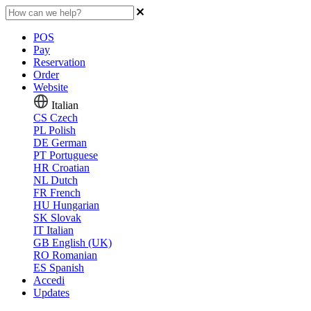
POS
Pay
Reservation
Order
Website
Italian
CS
Czech
PL
Polish
DE
German
PT
Portuguese
HR
Croatian
NL
Dutch
FR
French
HU
Hungarian
SK
Slovak
IT
Italian
GB
English (UK)
RO
Romanian
ES
Spanish
Accedi
Updates