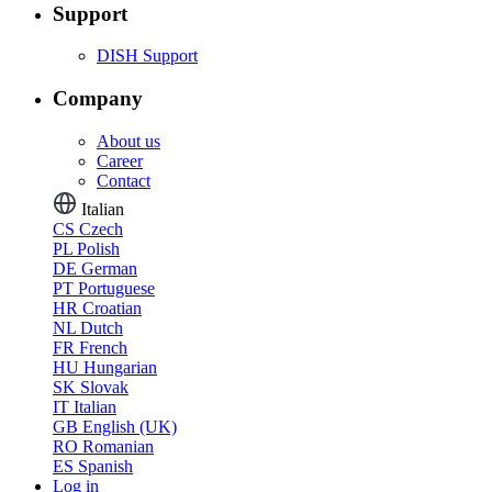
Support
DISH Support
Company
About us
Career
Contact
Italian
CS
Czech
PL
Polish
DE
German
PT
Portuguese
HR
Croatian
NL
Dutch
FR
French
HU
Hungarian
SK
Slovak
IT
Italian
GB
English (UK)
RO
Romanian
ES
Spanish
Log in