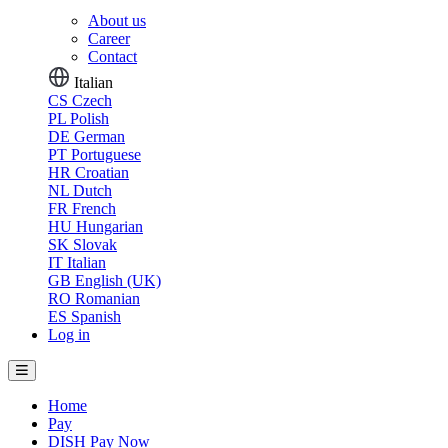
About us
Career
Contact
Italian
CS
Czech
PL
Polish
DE
German
PT
Portuguese
HR
Croatian
NL
Dutch
FR
French
HU
Hungarian
SK
Slovak
IT
Italian
GB
English (UK)
RO
Romanian
ES
Spanish
Log in
Home
Pay
DISH Pay Now