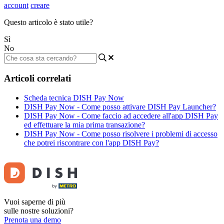
account
creare
Questo articolo è stato utile?
Sì
No
Articoli correlati
Scheda tecnica DISH Pay Now
DISH Pay Now - Come posso attivare DISH Pay Launcher?
DISH Pay Now - Come faccio ad accedere all'app DISH Pay
ed effettuare la mia prima transazione?
DISH Pay Now - Come posso risolvere i problemi di accesso
che potrei riscontrare con l'app DISH Pay?
Vuoi saperne di più
sulle nostre soluzioni?
Prenota una demo