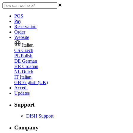
POS
Pay
Reservation
Order
Website
Italian
CS
Czech
PL
Polish
DE
German
HR
Croatian
NL
Dutch
IT
Italian
GB
English (UK)
Accedi
Updates
Support
DISH Support
Company