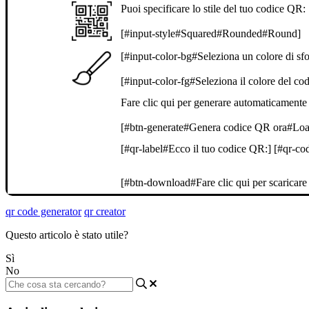
Puoi specificare lo stile del tuo codice QR:
[#input-style#Squared#Rounded#Round]
[#input-color-bg#Seleziona un colore di sf
[#input-color-fg#Seleziona il colore del c
Fare clic qui per generare automaticamente 
[#btn-generate#Genera codice QR ora#Load
[#qr-label#Ecco il tuo codice QR:] [#qr-co
[#btn-download#Fare clic qui per scaricare 
qr code generator
qr creator
Questo articolo è stato utile?
Sì
No