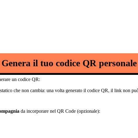
Genera il tuo codice QR personale
enerare un codice QR:
k statico che non cambia: una volta generato il codice QR, il link non pu
compagnia
da incorporare nel QR Code (opzionale):