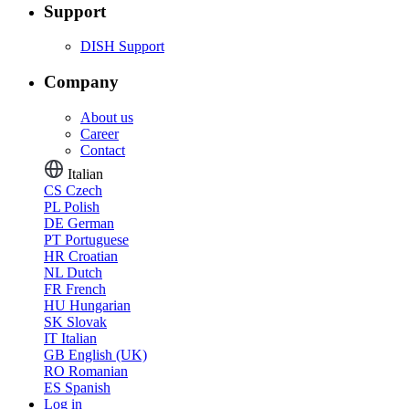
Support
DISH Support
Company
About us
Career
Contact
Italian
CS
Czech
PL
Polish
DE
German
PT
Portuguese
HR
Croatian
NL
Dutch
FR
French
HU
Hungarian
SK
Slovak
IT
Italian
GB
English (UK)
RO
Romanian
ES
Spanish
Log in