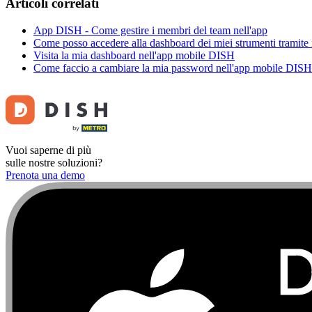
Articoli correlati
App DISH - Come gestire i membri del team nell'app
Come posso accedere alla dashboard dei miei strumenti tramite 
Visita la mia dashboard nell'app mobile DISH
Come faccio a cambiare la mia password nell'app mobile DISH
Vuoi saperne di più
sulle nostre soluzioni?
Prenota una demo