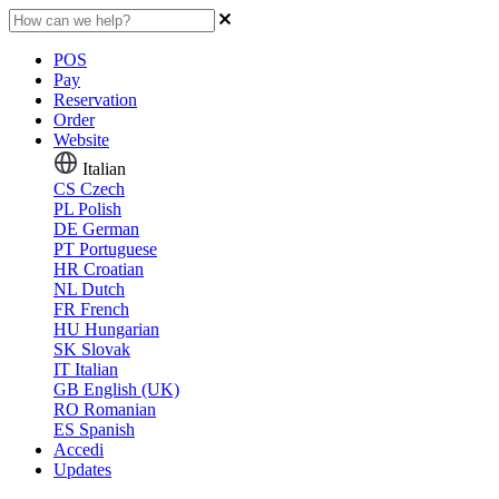
POS
Pay
Reservation
Order
Website
Italian
CS
Czech
PL
Polish
DE
German
PT
Portuguese
HR
Croatian
NL
Dutch
FR
French
HU
Hungarian
SK
Slovak
IT
Italian
GB
English (UK)
RO
Romanian
ES
Spanish
Accedi
Updates