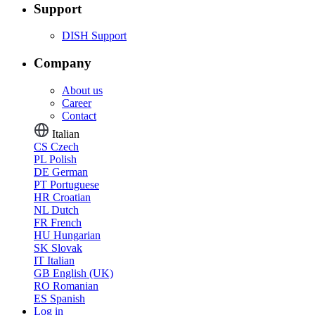
Support
DISH Support
Company
About us
Career
Contact
Italian
CS
Czech
PL
Polish
DE
German
PT
Portuguese
HR
Croatian
NL
Dutch
FR
French
HU
Hungarian
SK
Slovak
IT
Italian
GB
English (UK)
RO
Romanian
ES
Spanish
Log in