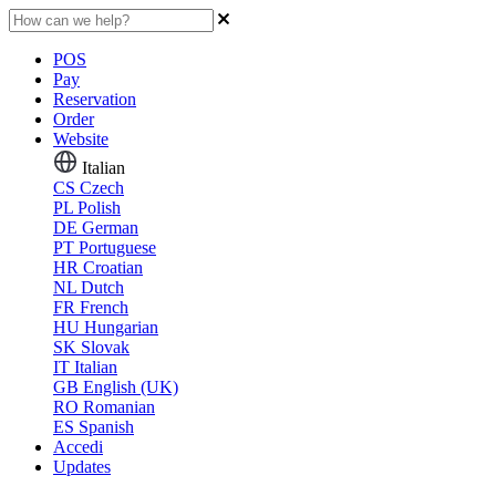
POS
Pay
Reservation
Order
Website
Italian
CS
Czech
PL
Polish
DE
German
PT
Portuguese
HR
Croatian
NL
Dutch
FR
French
HU
Hungarian
SK
Slovak
IT
Italian
GB
English (UK)
RO
Romanian
ES
Spanish
Accedi
Updates