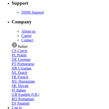
Support
DISH Support
Company
About us
Career
Contact
Italian
CS
Czech
PL
Polish
DE
German
PT
Portuguese
HR
Croatian
NL
Dutch
FR
French
HU
Hungarian
SK
Slovak
IT
Italian
GB
English (UK)
RO
Romanian
ES
Spanish
Log in