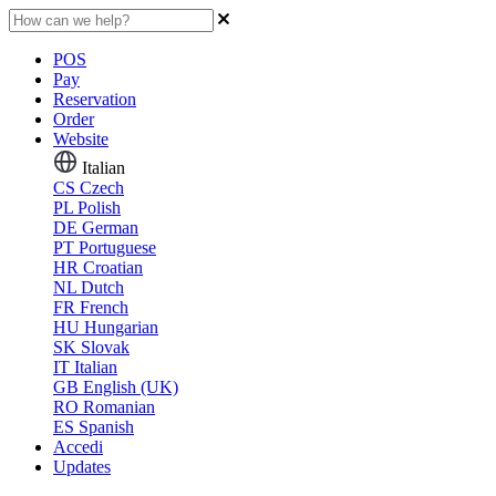
POS
Pay
Reservation
Order
Website
Italian
CS
Czech
PL
Polish
DE
German
PT
Portuguese
HR
Croatian
NL
Dutch
FR
French
HU
Hungarian
SK
Slovak
IT
Italian
GB
English (UK)
RO
Romanian
ES
Spanish
Accedi
Updates