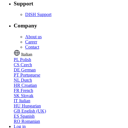
Support
DISH Support
Company
About us
Career
Contact
Italian
PL
Polish
CS
Czech
DE
German
PT
Portuguese
NL
Dutch
HR
Croatian
FR
French
SK
Slovak
IT
Italian
HU
Hungarian
GB
English (UK)
ES
Spanish
RO
Romanian
Log in