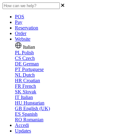
POS
Pay
Reservation
Order
Website
Italian
PL
Polish
CS
Czech
DE
German
PT
Portuguese
NL
Dutch
HR
Croatian
FR
French
SK
Slovak
IT
Italian
HU
Hungarian
GB
English (UK)
ES
Spanish
RO
Romanian
Accedi
Updates