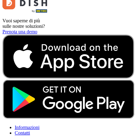
Vuoi saperne di più
sulle nostre soluzioni?
Prenota una demo
Informazioni
Contatti