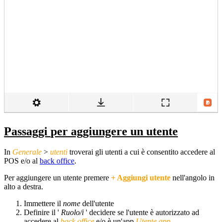
Passaggi
per aggiungere un utente
In
Generale
>
utenti
troverai gli utenti a cui è consentito accedere al
POS e/o al
back office
.
Per aggiungere un utente premere
+ Aggiungi utente
nell'angolo in
alto a destra.
Immettere il
nome
dell'utente
Definire il '
Ruolo/i
' decidere se l'utente è autorizzato ad
accedere al
back office
e/o è un'app
Utente app