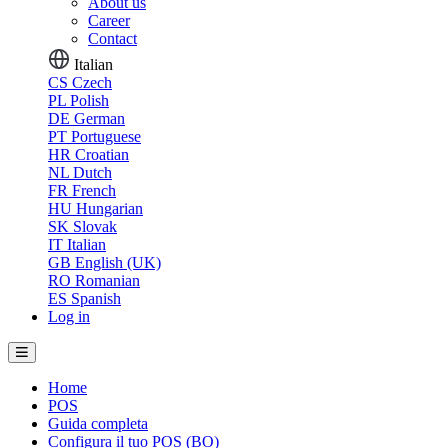
About us
Career
Contact
Italian
CS
Czech
PL
Polish
DE
German
PT
Portuguese
HR
Croatian
NL
Dutch
FR
French
HU
Hungarian
SK
Slovak
IT
Italian
GB
English (UK)
RO
Romanian
ES
Spanish
Log in
Home
POS
Guida completa
Configura il tuo POS (BO)