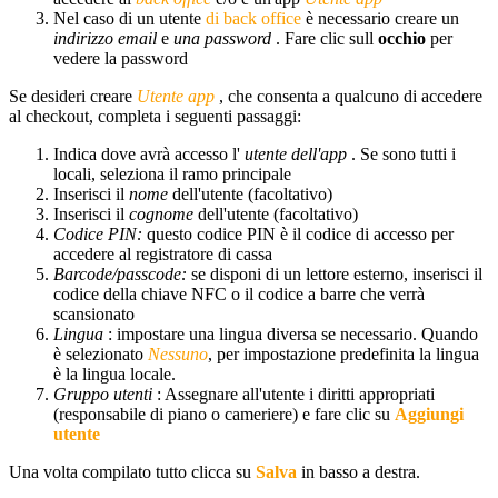
Nel caso di un utente
di back office
è necessario creare un
indirizzo email
e
una password
. Fare clic sull
occhio
per
vedere la password
Se desideri creare
Utente app
, che consenta a qualcuno di accedere
al checkout, completa i seguenti passaggi:
Indica dove avrà accesso l'
utente dell'app
. Se sono tutti i
locali, seleziona il ramo principale
Inserisci il
nome
dell'utente (facoltativo)
Inserisci il
cognome
dell'utente (facoltativo)
Codice PIN:
questo codice PIN è il codice di accesso per
accedere al registratore di cassa
Barcode/passcode:
se disponi di un lettore esterno, inserisci il
codice della chiave NFC o il codice a barre che verrà
scansionato
Lingua
: impostare una lingua diversa se necessario. Quando
è selezionato
Nessuno
, per impostazione predefinita la lingua
è la lingua locale.
Gruppo utenti
: Assegnare all'utente i diritti appropriati
(responsabile di piano o cameriere) e fare clic su
Aggiungi
utente
Una volta compilato tutto clicca su
Salva
in basso a destra.