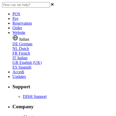
POS
Pay
Reservation
Order
Website
Italian
DE
German
NL
Dutch
FR
French
IT
Italian
GB
English (UK)
ES
Spanish
Accedi
Updates
Support
DISH Support
Company