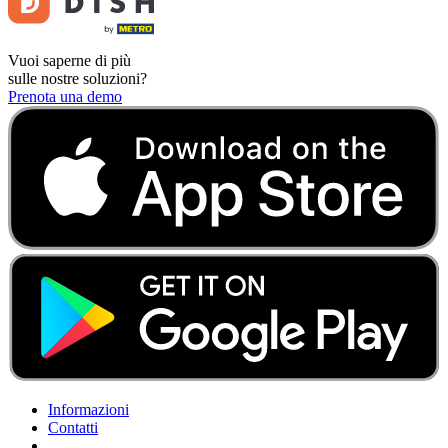
Vuoi saperne di più
sulle nostre soluzioni?
Prenota una demo
Informazioni
Contatti