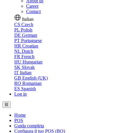
About us
Career
Contact
Italian
CS
Czech
PL
Polish
DE
German
PT
Portuguese
HR
Croatian
NL
Dutch
FR
French
HU
Hungarian
SK
Slovak
IT
Italian
GB
English (UK)
RO
Romanian
ES
Spanish
Log in
Home
POS
Guida completa
Configura il tuo POS (BO)