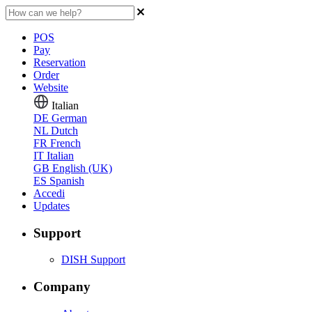
POS
Pay
Reservation
Order
Website
Italian
DE
German
NL
Dutch
FR
French
IT
Italian
GB
English (UK)
ES
Spanish
Accedi
Updates
Support
DISH Support
Company