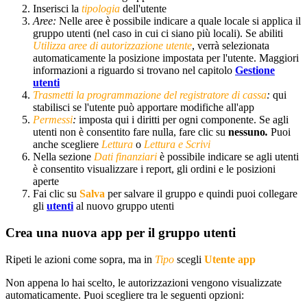
Inserisci la
tipologia
dell'utente
Aree:
Nelle aree è possibile indicare a quale locale si applica il
gruppo utenti (nel caso in cui ci siano più locali). Se abiliti
Utilizza aree di autorizzazione utente
, verrà selezionata
automaticamente la posizione impostata per l'utente. Maggiori
informazioni a riguardo si trovano nel capitolo
Gestione
utenti
T
rasmetti la programmazione del registratore di cassa
:
qui
stabilisci se l'utente può apportare modifiche all'app
Permessi
:
imposta qui i diritti per ogni componente. Se agli
utenti non è consentito fare nulla, fare clic su
nessuno
.
Puoi
anche scegliere
Lettura
o
Lettura e Scrivi
Nella sezione
Dati finanziari
è possibile indicare se agli utenti
è consentito visualizzare i report, gli ordini e le posizioni
aperte
Fai clic su
Salva
per salvare il gruppo e quindi puoi collegare
gli
utenti
al nuovo gruppo utenti
Crea una nuova app per il gruppo utenti
Ripeti le azioni come sopra, ma in
Tipo
scegli
Utente app
Non appena lo hai scelto, le autorizzazioni vengono visualizzate
automaticamente. Puoi scegliere tra le seguenti opzioni: