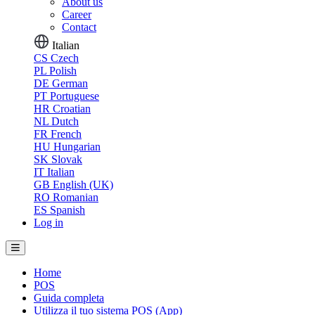
About us
Career
Contact
Italian
CS
Czech
PL
Polish
DE
German
PT
Portuguese
HR
Croatian
NL
Dutch
FR
French
HU
Hungarian
SK
Slovak
IT
Italian
GB
English (UK)
RO
Romanian
ES
Spanish
Log in
Home
POS
Guida completa
Utilizza il tuo sistema POS (App)