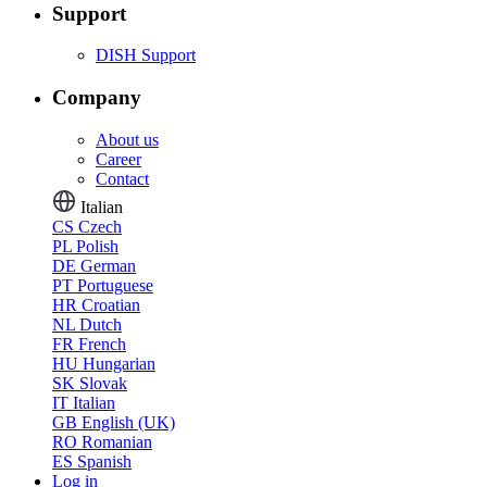
Support
DISH Support
Company
About us
Career
Contact
Italian
CS
Czech
PL
Polish
DE
German
PT
Portuguese
HR
Croatian
NL
Dutch
FR
French
HU
Hungarian
SK
Slovak
IT
Italian
GB
English (UK)
RO
Romanian
ES
Spanish
Log in