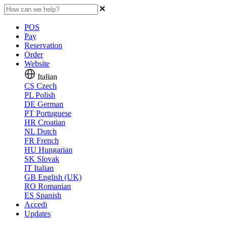
POS
Pay
Reservation
Order
Website
Italian
CS
Czech
PL
Polish
DE
German
PT
Portuguese
HR
Croatian
NL
Dutch
FR
French
HU
Hungarian
SK
Slovak
IT
Italian
GB
English (UK)
RO
Romanian
ES
Spanish
Accedi
Updates