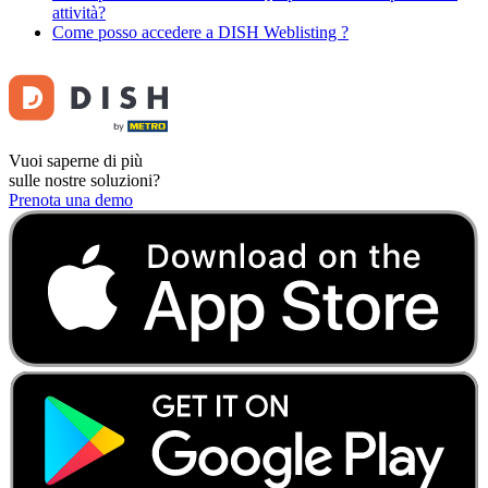
attività?
Come posso accedere a DISH Weblisting ?
Vuoi saperne di più
sulle nostre soluzioni?
Prenota una demo