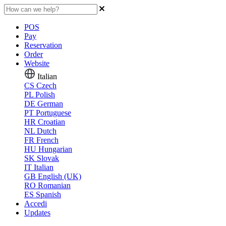
POS
Pay
Reservation
Order
Website
Italian
CS
Czech
PL
Polish
DE
German
PT
Portuguese
HR
Croatian
NL
Dutch
FR
French
HU
Hungarian
SK
Slovak
IT
Italian
GB
English (UK)
RO
Romanian
ES
Spanish
Accedi
Updates