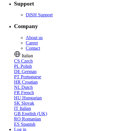
Support
DISH Support
Company
About us
Career
Contact
Italian
CS
Czech
PL
Polish
DE
German
PT
Portuguese
HR
Croatian
NL
Dutch
FR
French
HU
Hungarian
SK
Slovak
IT
Italian
GB
English (UK)
RO
Romanian
ES
Spanish
Log in