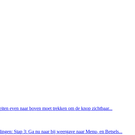
iteiten even naar boven moet trekken om de knop zichtbaar...
ingen: Stap 3: Ga nu naar bij weergave naar Menu- en Betsels...