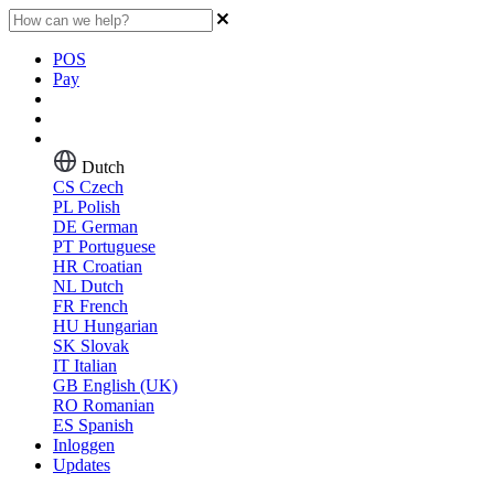
POS
Pay
Dutch
CS
Czech
PL
Polish
DE
German
PT
Portuguese
HR
Croatian
NL
Dutch
FR
French
HU
Hungarian
SK
Slovak
IT
Italian
GB
English (UK)
RO
Romanian
ES
Spanish
Inloggen
Updates