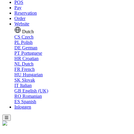
POS
Pay
Reservation
Order
Website
Dutch
CS
Czech
PL
Polish
DE
German
PT
Portuguese
HR
Croatian
NL
Dutch
FR
French
HU
Hungarian
SK
Slovak
IT
Italian
GB
English (UK)
RO
Romanian
ES
Spanish
Inloggen