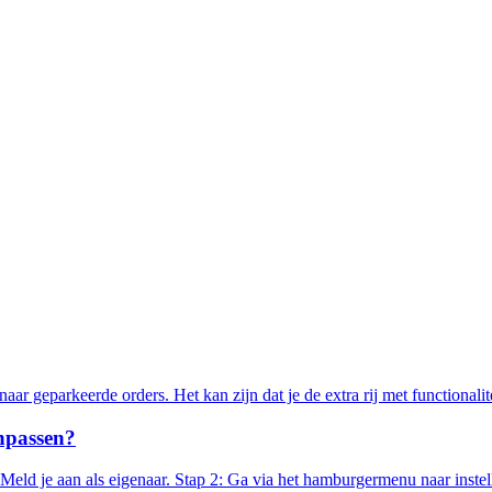
aar geparkeerde orders. Het kan zijn dat je de extra rij met functional
npassen?
ld je aan als eigenaar. Stap 2: Ga via het hamburgermenu naar instell