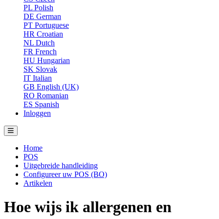
PL
Polish
DE
German
PT
Portuguese
HR
Croatian
NL
Dutch
FR
French
HU
Hungarian
SK
Slovak
IT
Italian
GB
English (UK)
RO
Romanian
ES
Spanish
Inloggen
Home
POS
Uitgebreide handleiding
Configureer uw POS (BO)
Artikelen
Hoe wijs ik allergenen en