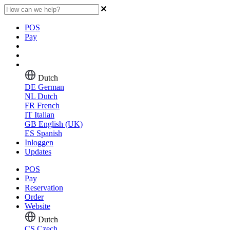
POS
Pay
Dutch
DE
German
NL
Dutch
FR
French
IT
Italian
GB
English (UK)
ES
Spanish
Inloggen
Updates
POS
Pay
Reservation
Order
Website
Dutch
CS
Czech