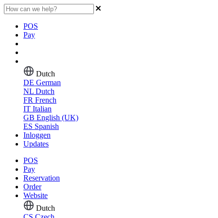
POS
Pay
Dutch
DE
German
NL
Dutch
FR
French
IT
Italian
GB
English (UK)
ES
Spanish
Inloggen
Updates
POS
Pay
Reservation
Order
Website
Dutch
CS
Czech