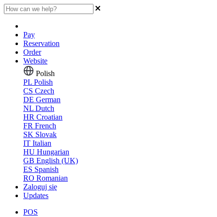
Pay
Reservation
Order
Website
Polish
PL
Polish
CS
Czech
DE
German
NL
Dutch
HR
Croatian
FR
French
SK
Slovak
IT
Italian
HU
Hungarian
GB
English (UK)
ES
Spanish
RO
Romanian
Zaloguj się
Updates
POS