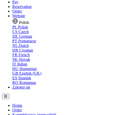
Pay
Reservation
Order
Website
Polish
PL
Polish
CS
Czech
DE
German
PT
Portuguese
NL
Dutch
HR
Croatian
FR
French
SK
Slovak
IT
Italian
HU
Hungarian
GB
English (UK)
ES
Spanish
RO
Romanian
Zaloguj się
Home
Order
Kompleksowy przewodnik