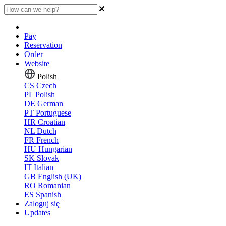
Pay
Reservation
Order
Website
Polish
CS
Czech
PL
Polish
DE
German
PT
Portuguese
HR
Croatian
NL
Dutch
FR
French
HU
Hungarian
SK
Slovak
IT
Italian
GB
English (UK)
RO
Romanian
ES
Spanish
Zaloguj się
Updates