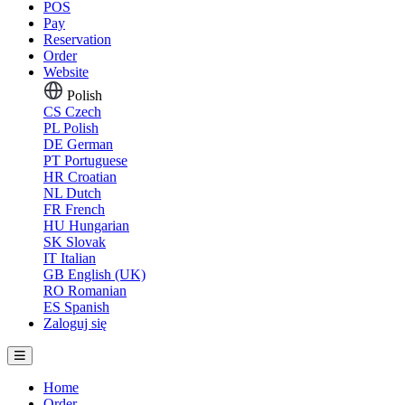
POS
Pay
Reservation
Order
Website
Polish
CS
Czech
PL
Polish
DE
German
PT
Portuguese
HR
Croatian
NL
Dutch
FR
French
HU
Hungarian
SK
Slovak
IT
Italian
GB
English (UK)
RO
Romanian
ES
Spanish
Zaloguj się
Home
Order