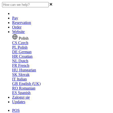
Pay
Reservation
Order
Website
Polish
CS
Czech
PL
Polish
DE
German
HR
Croatian
NL
Dutch
FR
French
HU
Hungarian
SK
Slovak
IT
Italian
GB
English (UK)
RO
Romanian
ES
Spanish
Zaloguj się
Updates
POS