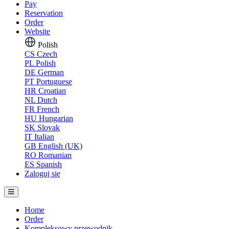
Pay
Reservation
Order
Website
Polish
CS
Czech
PL
Polish
DE
German
PT
Portuguese
HR
Croatian
NL
Dutch
FR
French
HU
Hungarian
SK
Slovak
IT
Italian
GB
English (UK)
RO
Romanian
ES
Spanish
Zaloguj się
Home
Order
Kompleksowy przewodnik