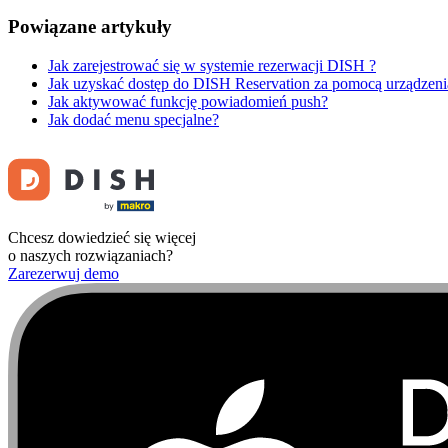
Powiązane artykuły
Jak zarejestrować się w systemie rezerwacji DISH ?
Jak uzyskać dostęp do DISH Reservation za pomocą urządzen
Jak aktywować funkcję powiadomień push?
Jak dodać menu specjalne?
Chcesz dowiedzieć się więcej
o naszych rozwiązaniach?
Zarezerwuj demo