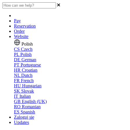
Pay
Reservation
Order
Website
Polish
CS
Czech
PL
Polish
DE
German
PT
Portuguese
HR
Croatian
NL
Dutch
FR
French
HU
Hungarian
SK
Slovak
IT
Italian
GB
English (UK)
RO
Romanian
ES
Spanish
Zaloguj się
Updates