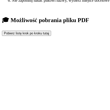
Nie zapomnij nadać plikowi nazwy, wybierz miejsce docelowe 
🎓 Możliwość pobrania pliku PDF
Pobierz listę krok po kroku tutaj