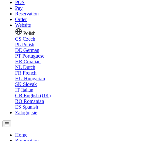
POS
Pay
Reservation
Order
Website
Polish
CS
Czech
PL
Polish
DE
German
PT
Portuguese
HR
Croatian
NL
Dutch
FR
French
HU
Hungarian
SK
Slovak
IT
Italian
GB
English (UK)
RO
Romanian
ES
Spanish
Zaloguj się
Home
Reservation